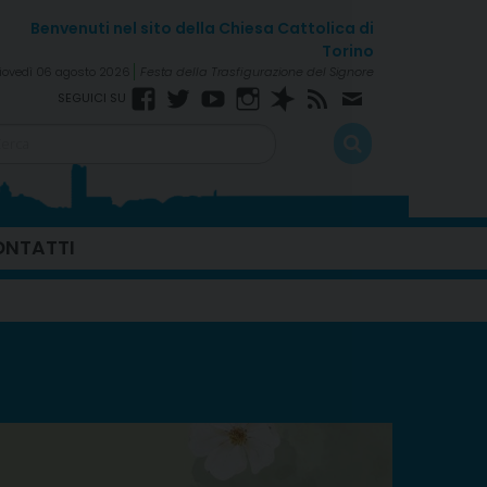
iovedì 06 agosto 2026
Festa della Trasfigurazione del Signore
Facebook
Twitter
YouTube
Instagram
Spreaker
RSS
Newsletter
Feed
NTATTI