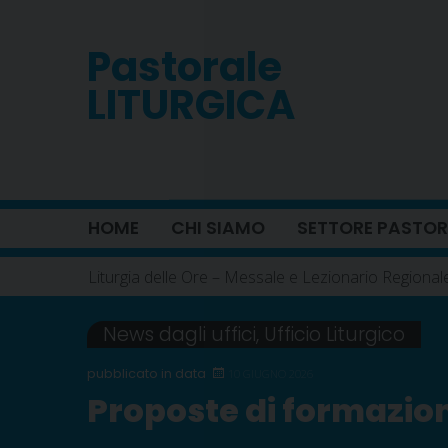
Skip
to
Pastorale
content
LITURGICA
HOME
CHI SIAMO
SETTORE PASTOR
Liturgia delle Ore – Messale e Lezionario Regional
News dagli uffici
,
Ufficio Liturgico
10 GIUGNO 2026
Proposte di formazio