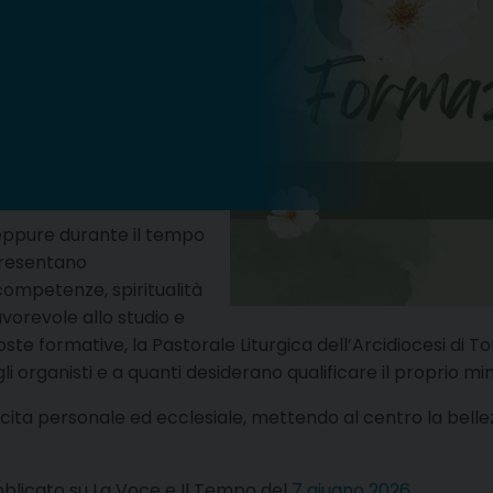
eppure durante il tempo
ppresentano
competenze, spiritualità
avorevole allo studio e
ste formative, la Pastorale Liturgica dell’Arcidiocesi di To
, agli organisti e a quanti desiderano qualificare il proprio m
ita personale ed ecclesiale, mettendo al centro la bellezza 
ubblicato su La Voce e Il Tempo del
7 giugno 2026