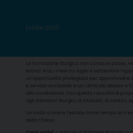
Estate 2026
La formazione liturgica non conosce pause, n
estivo! Anzi, i mesi tra luglio e settembre ra
un’opportunità privilegiata per approfondire 
e servizio ecclesiale in un clima più disteso e f
alla condivisione. Con questa raccolta di propo
agli animatori liturgici, ai musicisti, ai cantori
Un invito a vivere l’estate come tempo di cresc
della Chiesa.
Corsi estivi
– articolo di Raffaella Boscolo p