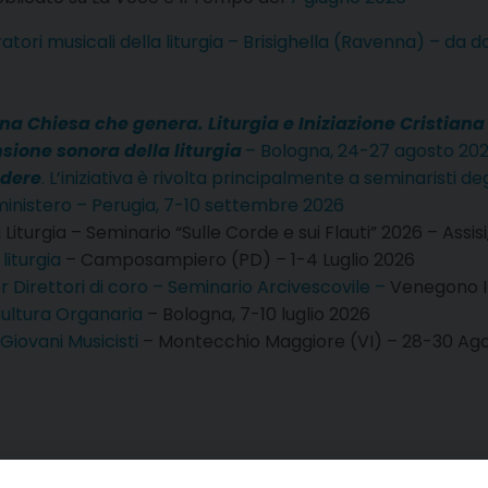
ori musicali della liturgia – Brisighella (Ravenna) – da 
na Chiesa che genera. Liturgia e Iniziazione Cristiana
sione sonora della liturgia
– Bologna, 24-27 agosto 20
edere
. L’iniziativa è rivolta principalmente a seminaristi de
di ministero – Perugia, 7-10 settembre 2026
iturgia – Seminario “Sulle Corde e sui Flauti” 2026 – Assisi
 liturgia
– Camposampiero (PD) – 1-4
Luglio 2026
 Direttori di coro – Seminario Arcivescovile –
Venegono I
Cultura Organaria
–
Bologna, 7-10 luglio 2026
iovani Musicisti
– Montecchio Maggiore (VI) – 28-
30 Ag