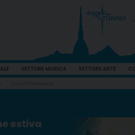
g
ALE
SETTORE MUSICA
SETTORE ARTE
CO
e
Corsi di formazione
ne estiva