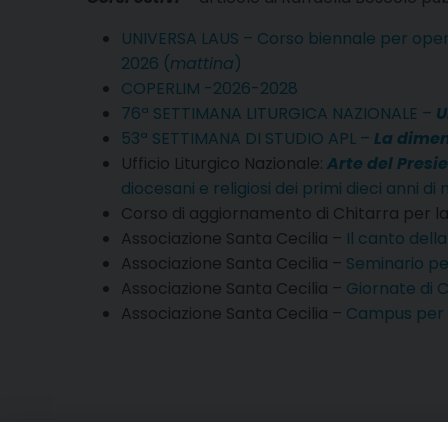
UNIVERSA LAUS – Corso biennale per operat
2026 (
mattina
)
COPERLIM -2026-2028
76ª SETTIMANA LITURGICA NAZIONALE –
U
53ª SETTIMANA DI STUDIO APL –
La dimen
Ufficio Liturgico Nazionale:
Arte del Presi
diocesani e religiosi dei primi dieci anni 
Corso di aggiornamento di Chitarra per la L
Associazione Santa Cecilia –
Il canto della
Associazione Santa Cecilia –
Seminario per
Associazione Santa Cecilia –
Giornate di 
Associazione Santa Cecilia –
Campus per G