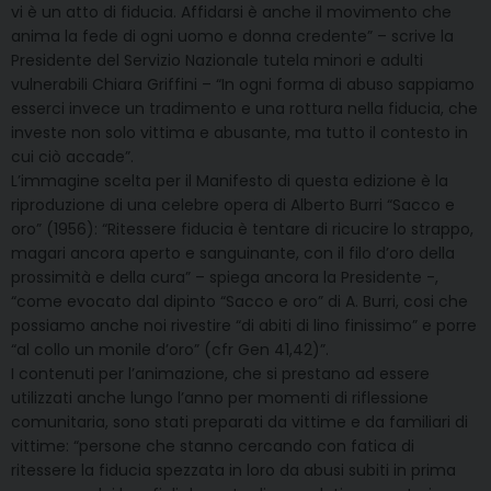
vi è un atto di fiducia. Affidarsi è anche il movimento che
anima la fede di ogni uomo e donna credente” – scrive la
Presidente del Servizio Nazionale tutela minori e adulti
vulnerabili Chiara Griffini – “In ogni forma di abuso sappiamo
esserci invece un tradimento e una rottura nella fiducia, che
investe non solo vittima e abusante, ma tutto il contesto in
cui ciò accade”.
L’immagine scelta per il Manifesto di questa edizione è la
riproduzione di una celebre opera di Alberto Burri “Sacco e
oro” (1956): “Ritessere fiducia è tentare di ricucire lo strappo,
magari ancora aperto e sanguinante, con il filo d’oro della
prossimità e della cura” – spiega ancora la Presidente -,
“come evocato dal dipinto “Sacco e oro” di A. Burri, cosi che
possiamo anche noi rivestire “di abiti di lino finissimo” e porre
“al collo un monile d’oro” (cfr Gen 41,42)”.
I contenuti per l’animazione, che si prestano ad essere
utilizzati anche lungo l’anno per momenti di riflessione
comunitaria, sono stati preparati da vittime e da familiari di
vittime: “persone che stanno cercando con fatica di
ritessere la fiducia spezzata in loro da abusi subiti in prima