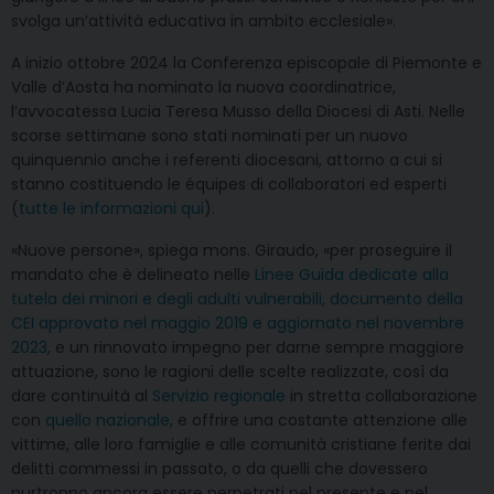
svolga un’attività educativa in ambito ecclesiale».
A inizio ottobre 2024 la Conferenza episcopale di Piemonte e
Valle d’Aosta ha nominato la nuova coordinatrice,
l’avvocatessa Lucia Teresa Musso della Diocesi di Asti. Nelle
scorse settimane sono stati nominati per un nuovo
quinquennio anche i referenti diocesani, attorno a cui si
stanno costituendo le équipes di collaboratori ed esperti
(
tutte le informazioni qui
).
«Nuove persone», spiega mons. Giraudo, «per proseguire il
mandato che è delineato nelle
Linee Guida dedicate alla
tutela dei minori e degli adulti vulnerabili, documento della
CEI approvato nel maggio 2019 e aggiornato nel novembre
2023
, e un rinnovato impegno per darne sempre maggiore
attuazione, sono le ragioni delle scelte realizzate, così da
dare continuità al
Servizio regionale
in stretta collaborazione
con
quello nazionale
, e offrire una costante attenzione alle
vittime, alle loro famiglie e alle comunità cristiane ferite dai
delitti commessi in passato, o da quelli che dovessero
purtroppo ancora essere perpetrati nel presente e nel