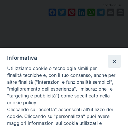
condividi su
F
T
P
L
W
T
E
P
a
w
i
i
h
e
m
r
c
i
n
n
a
l
a
i
e
t
t
k
t
e
i
n
b
t
e
e
s
g
l
t
o
e
r
d
A
r
o
r
e
I
p
a
Informativa
k
s
n
p
m
Utilizziamo cookie o tecnologie simili per
t
finalità tecniche e, con il tuo consenso, anche per
altre finalità ("interazioni e funzionalità semplici",
Arcidiocesi di Torino
"miglioramento dell'esperienza", "misurazione" e
Ufficio Liturgico
"targeting e pubblicità") come specificato nella
Via dell'Arcivescovado 12 - 10121 TORINO
cookie policy.
tel. 011.5156408 - email:
liturgico@diocesi.to.it
Cliccando su "accetta" acconsenti all'utilizzo dei
cookie. Cliccando su "personalizza" puoi avere
maggiori informazioni sui cookie utilizzati e