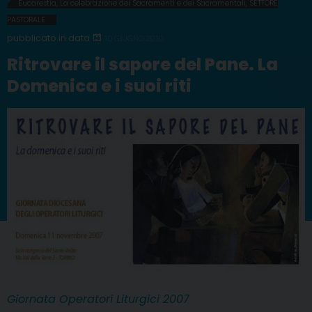
Eucarestia
,
La celebrazione dei Sacramenti e dei Sacramentali
,
SETTORE
PASTORALE
10 GIUGNO 2010
Ritrovare il sapore del Pane. La
Domenica e i suoi riti
Giornata Operatori Liturgici 2007