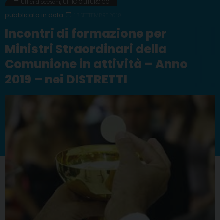
Uffici diocesani
,
UFFICIO LITURGICO
13 SETTEMBRE 2018
Incontri di formazione per
Ministri Straordinari della
Comunione in attività – Anno
2019 – nei DISTRETTI