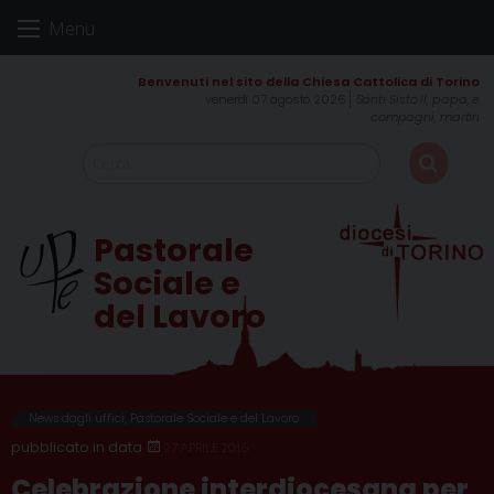
Skip
Menu
to
content
venerdì 07 agosto 2026
Santi Sisto II, papa, e
compagni, martiri
Pastorale
Sociale e
del Lavoro
News dagli uffici
,
Pastorale Sociale e del Lavoro
27 APRILE 2016
Celebrazione interdiocesana per