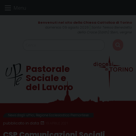
Skip
Menu
to
content
domenica 09 agosto 2026
Santa Teresa Benedetta
della Croce (Edith) Stein, vergine
Pastorale
Sociale e
del Lavoro
News dagli uffici
,
Regione Ecclesiastica Piemontese
19 APRILE 2021
CSP Comunicazioni Sociali