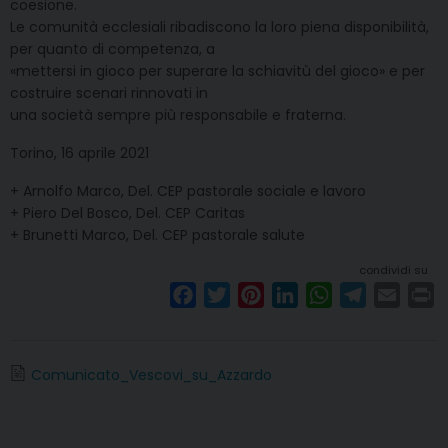
coesione.
Le comunità ecclesiali ribadiscono la loro piena disponibilità,
per quanto di competenza, a
«mettersi in gioco per superare la schiavitù del gioco» e per
costruire scenari rinnovati in
una società sempre più responsabile e fraterna.
Torino, 16 aprile 2021
+ Arnolfo Marco, Del. CEP pastorale sociale e lavoro
+ Piero Del Bosco, Del. CEP Caritas
+ Brunetti Marco, Del. CEP pastorale salute
condividi su
F
T
P
L
W
T
E
P
a
w
i
i
h
e
m
r
c
i
n
n
a
l
a
i
e
t
t
k
t
e
i
n
Comunicato_Vescovi_su_Azzardo
b
t
e
e
s
g
l
t
o
e
r
d
A
r