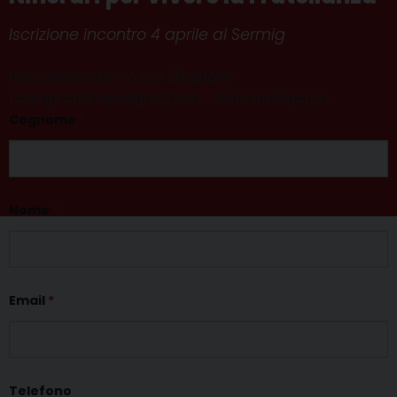
Iscrizione incontro 4 aprile al Sermig
Iscrizione incontro cer 26 giugno
I campi contrassegnati con
*
sono obbligatori.
Cognome
*
Nome
*
Email
*
Telefono