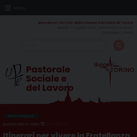
Skip
Menu
to
content
venerdì 07 agosto 2026
Santi Sisto II, papa, e
compagni, martiri
Pastorale
Sociale e
del Lavoro
Senza categoria
29 MARZO 2022
Itinerari per vivere la Fratellanza