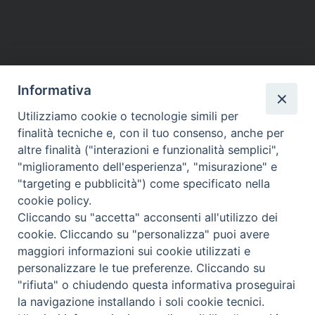
c
i
n
n
a
l
a
i
e
t
t
k
t
e
i
n
b
t
e
e
s
g
l
t
o
e
r
d
A
r
o
r
e
I
p
a
Informativa
k
s
n
p
m
Utilizziamo cookie o tecnologie simili per
t
finalità tecniche e, con il tuo consenso, anche per
altre finalità ("interazioni e funzionalità semplici",
Arcidiocesi di Torino
"miglioramento dell'esperienza", "misurazione" e
Ufficio per la Pastorale Sociale e del Lavoro
"targeting e pubblicità") come specificato nella
Via dell'Arcivescovado, 12 - 10121 TORINO
cookie policy.
tel. 011.5156355 - fax 011.5156359
Cliccando su "accetta" acconsenti all'utilizzo dei
e-mail:
lavoro@diocesi.to.it
cookie. Cliccando su "personalizza" puoi avere
maggiori informazioni sui cookie utilizzati e
personalizzare le tue preferenze. Cliccando su
"rifiuta" o chiudendo questa informativa proseguirai
la navigazione installando i soli cookie tecnici.