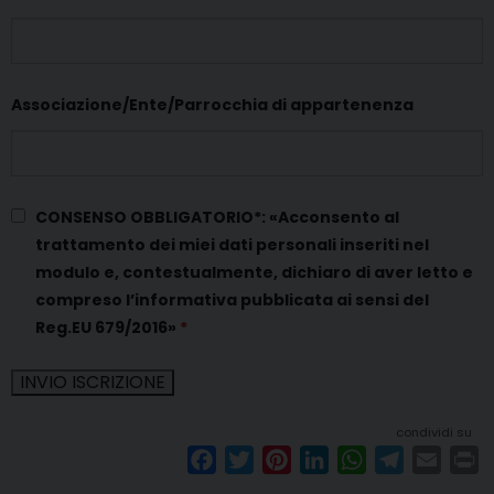
Associazione/Ente/Parrocchia di appartenenza
CONSENSO OBBLIGATORIO*: «Acconsento al
trattamento dei miei dati personali inseriti nel
modulo e, contestualmente, dichiaro di aver letto e
compreso l’informativa pubblicata ai sensi del
Reg.EU 679/2016»
*
condividi su
F
T
P
L
W
T
E
P
a
w
i
i
h
e
m
r