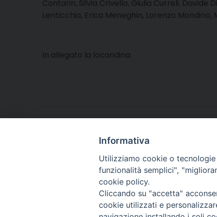
Contarin, Silvia Crivello, Giulia Curreli, David
Lenticchia, Erica Meneghin, Lorenzo Mondino, M
In allegato la locandina.
Locandina: storia e rischio Seminario 26 ot
Informativa
Utilizziamo cookie o tecnologie s
funzionalità semplici", "miglior
cookie policy.
Cliccando su "accetta" acconsent
Arcidiocesi di Torino
cookie utilizzati e personalizza
Arte e Beni Culturali
navigazione installando i soli co