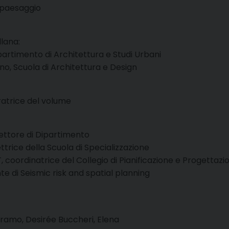
e paesaggio
lana:
partimento di Architettura e Studi Urbani
no, Scuola di Architettura e Design
uratrice del volume
ettore di Dipartimento
ttrice della Scuola di Specializzazione
, coordinatrice del Collegio di Pianificazione e Progettazi
e di Seismic risk and spatial planning
Beltramo, Desirée Buccheri, Elena