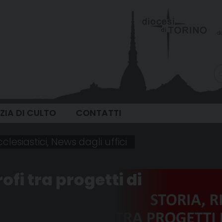
d
IZIA DI CULTO
CONTATTI
clesiastici
,
News dagli uffici
rofi tra progetti di