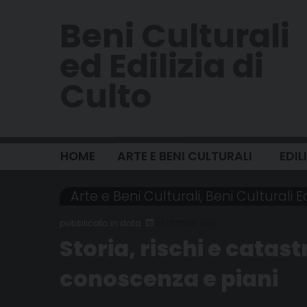
Skip
Beni Culturali
to
content
ed Edilizia di
Culto
HOME
ARTE E BENI CULTURALI
EDIL
Arte e Beni Culturali
,
Beni Culturali Ec
23 OTTOBRE 2023
Storia, rischi e catast
conoscenza e piani