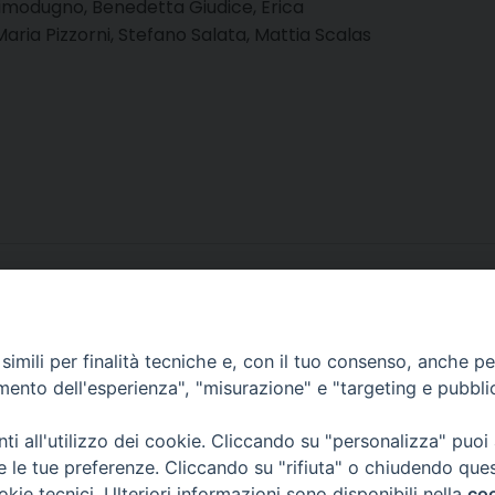
e Dimodugno, Benedetta Giudice, Erica
aria Pizzorni, Stefano Salata, Mattia Scalas
tobre 2023
imili per finalità tecniche e, con il tuo consenso, anche per 
amento dell'esperienza", "misurazione" e "targeting e pubbli
i all'utilizzo dei cookie. Cliccando su "personalizza" puoi
re le tue preferenze. Cliccando su "rifiuta" o chiudendo que
okie tecnici. Ulteriori informazioni sono disponibili nella
coo