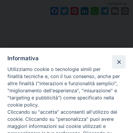
condividi su
F
T
P
L
W
T
E
P
a
w
i
i
h
e
m
r
c
i
n
n
a
l
a
i
e
t
t
k
t
e
i
n
b
t
e
e
s
g
l
t
o
e
r
d
A
r
o
r
e
I
p
a
Informativa
k
s
n
p
m
Utilizziamo cookie o tecnologie simili per
t
finalità tecniche e, con il tuo consenso, anche per
altre finalità ("interazioni e funzionalità semplici",
Arcidiocesi di Torino
"miglioramento dell'esperienza", "misurazione" e
Ufficio Liturgico
"targeting e pubblicità") come specificato nella
Via dell'Arcivescovado 12 - 10121 TORINO
cookie policy.
tel. 011.5156408 - email:
liturgico@diocesi.to.it
Cliccando su "accetta" acconsenti all'utilizzo dei
cookie. Cliccando su "personalizza" puoi avere
maggiori informazioni sui cookie utilizzati e