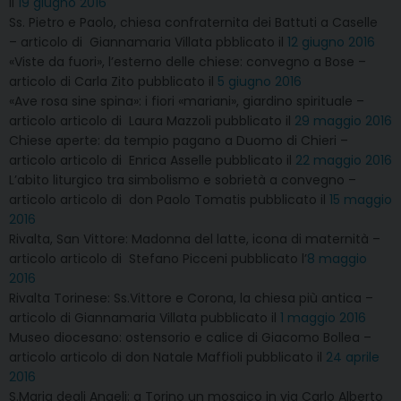
il
19 giugno 2016
Ss. Pietro e Paolo, chiesa confraternita dei Battuti a Caselle
– articolo di Giannamaria Villata pbblicato il
12 giugno 2016
«Viste da fuori», l’esterno delle chiese: convegno a Bose –
articolo di Carla Zito pubblicato il
5 giugno 2016
«Ave rosa sine spina»: i fiori «mariani», giardino spirituale –
articolo articolo di Laura Mazzoli pubblicato il
29 maggio 2016
Chiese aperte: da tempio pagano a Duomo di Chieri –
articolo articolo di Enrica Asselle pubblicato il
22 maggio 2016
L’abito liturgico tra simbolismo e sobrietà a convegno –
articolo articolo di don Paolo Tomatis pubblicato il
15 maggio
2016
Rivalta, San Vittore: Madonna del latte, icona di maternità –
articolo articolo di Stefano Picceni pubblicato l’
8 maggio
2016
Rivalta Torinese: Ss.Vittore e Corona, la chiesa più antica –
articolo di Giannamaria Villata pubblicato il
1 maggio 2016
Museo diocesano: ostensorio e calice di Giacomo Bollea –
articolo articolo di don Natale Maffioli pubblicato il
24 aprile
2016
S.Maria degli Angeli: a Torino un mosaico in via Carlo Alberto