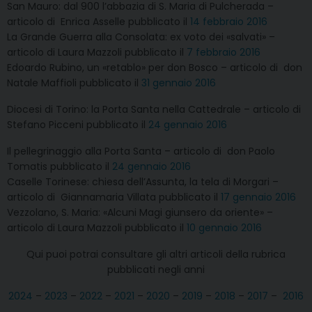
San Mauro: dal 900 l’abbazia di S. Maria di Pulcherada –
articolo di Enrica Asselle pubblicato il
14 febbraio 2016
La Grande Guerra alla Consolata: ex voto dei «salvati» –
articolo di Laura Mazzoli pubblicato il
7 febbraio 2016
Edoardo Rubino, un «retablo» per don Bosco – articolo di don
Natale Maffioli pubblicato il
31 gennaio 2016
Diocesi di Torino: la Porta Santa nella Cattedrale – articolo di
Stefano Picceni pubblicato il
24 gennaio 2016
Il pellegrinaggio alla Porta Santa – articolo di don Paolo
Tomatis pubblicato il
24 gennaio 2016
Caselle Torinese: chiesa dell’Assunta, la tela di Morgari –
articolo di Giannamaria Villata pubblicato il
17 gennaio 2016
Vezzolano, S. Maria: «Alcuni Magi giunsero da oriente» –
articolo di Laura Mazzoli pubblicato il
10 gennaio 2016
Qui puoi potrai consultare gli altri articoli della rubrica
pubblicati negli anni
2024
–
2023
–
2022
–
2021
–
2020
–
2019
–
2018
–
2017
–
2016