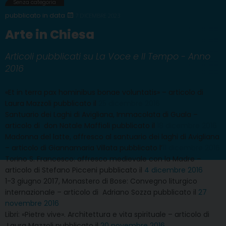
Senza categoria
7 DICEMBRE 2023
Arte in Chiesa
Articoli pubblicati su La Voce e Il Tempo - Anno
2016
«Et in terra pax hominibus bonae voluntatis» – articolo di
Laura Mazzoli pubblicato il
25 dicembre 2016
Santuario dei Laghi di Avigliana, Immacolata di Guala –
articolo di don Natale Maffioli pubblicato il
18 dicembre 2016
Madonna del latte, affresco al santuario dei laghi di Avigliana
– articolo di Giannamaria Villata pubblicato l’
11 dicembre 2016
Torino S. Francesco: affresco medievale con la Madre –
articolo di Stefano Picceni pubblicato il
4 dicembre 2016
1-3 giugno 2017, Monastero di Bose: Convegno liturgico
internazionale – articolo di Adriano Sozza pubblicato il
27
novembre 2016
Libri: «Pietre vive». Architettura e vita spirituale – articolo di
Laura Mazzoli pubblicato il
20 novembre 2016