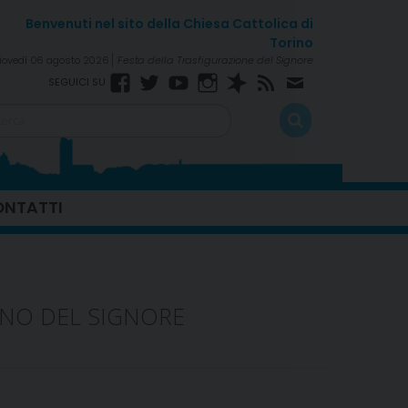
iovedì 06 agosto 2026
Festa della Trasfigurazione del Signore
Facebook
Twitter
YouTube
Instagram
Spreaker
RSS
Newsletter
Feed
NTATTI
RNO DEL SIGNORE