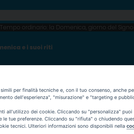
Tempo ordinario: la Domenica, giorno del Signo
enica e i suoi riti
imili per finalità tecniche e, con il tuo consenso, anche per 
amento dell'esperienza", "misurazione" e "targeting e pubbli
i all'utilizzo dei cookie. Cliccando su "personalizza" puoi
re le tue preferenze. Cliccando su "rifiuta" o chiudendo que
okie tecnici. Ulteriori informazioni sono disponibili nella
coo
 12 - 10121 TORINO
l:
liturgico@diocesi.to.it