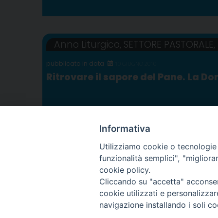
Anno Liturgico
,
SETTORE PASTORALE
,
10 GIUGNO 2010
Ritrovare il sapore del Pane. La Dom
Informativa
Utilizziamo cookie o tecnologie s
P
funzionalità semplici", "miglior
cookie policy.
o
Cliccando su "accetta" acconsent
Arcidiocesi di Torino
cookie utilizzati e personalizza
Ufficio Liturgico
s
navigazione installando i soli co
Via dell'Arcivescovado
tel. 011.5156408 - emai