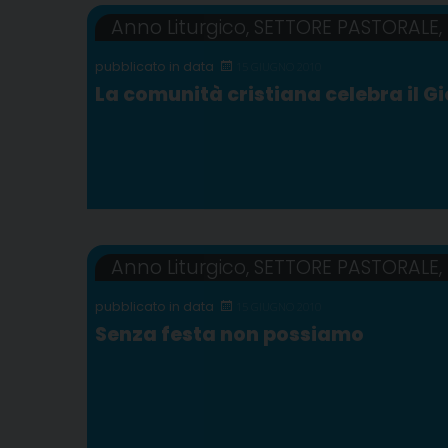
Anno Liturgico
,
SETTORE PASTORALE
,
15 GIUGNO 2010
La comunità cristiana celebra il G
Anno Liturgico
,
SETTORE PASTORALE
,
15 GIUGNO 2010
Senza festa non possiamo