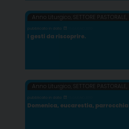
Anno Liturgico
,
SETTORE PASTORALE
,
15 GIUGNO 2010
I gesti da riscoprire.
Anno Liturgico
,
SETTORE PASTORALE
,
15 GIUGNO 2010
Domenica, eucarestia, parrocchia