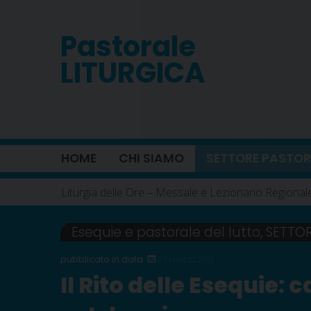
Skip
to
Pastorale
content
LITURGICA
HOME
CHI SIAMO
SETTORE PASTOR
Liturgia delle Ore – Messale e Lezionario Regional
Esequie e pastorale del lutto
,
SETTO
27 LUGLIO 2012
Il Rito delle Esequie: c