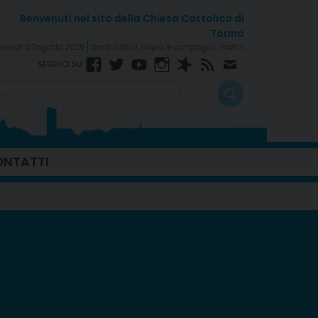
enerdì 07 agosto 2026
Santi Sisto II, papa, e compagni, martiri
Facebook
Twitter
YouTube
Instagram
Spreaker
RSS
Newsletter
Feed
NTATTI