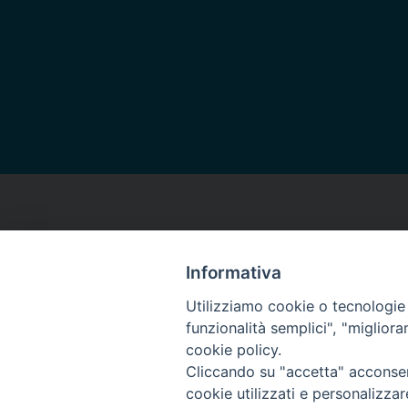
Informativa
Utilizziamo cookie o tecnologie s
funzionalità semplici", "miglior
cookie policy.
Arcidiocesi di Torino
Cliccando su "accetta" acconsent
Ufficio Liturgico
cookie utilizzati e personalizza
Via dell'Arcivescovado