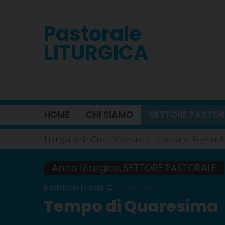
Skip
to
Pastorale
content
LITURGICA
HOME
CHI SIAMO
SETTORE PASTOR
Liturgia delle Ore – Messale e Lezionario Regional
Anno Liturgico
,
SETTORE PASTORALE
12 MARZO 2010
Tempo di Quaresima