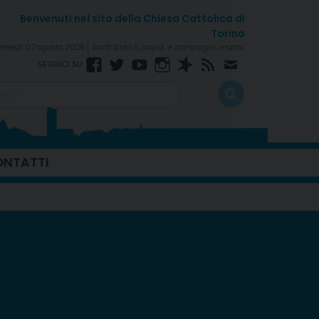
enerdì 07 agosto 2026
Santi Sisto II, papa, e compagni, martiri
Facebook
Twitter
YouTube
Instagram
Spreaker
RSS
Newsletter
Feed
NTATTI