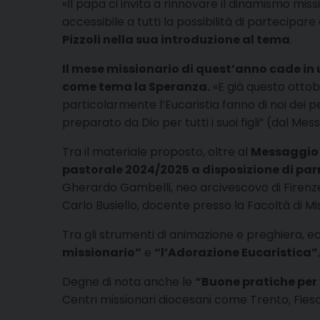
«Il papa ci invita a rinnovare il dinamismo mi
accessibile a tutti la possibilità di partecipar
Pizzoli nella sua introduzione al tema
.
Il mese missionario di quest’anno cade in 
come tema la Speranza.
«E già questo ottob
particolarmente l’Eucaristia fanno di noi dei p
preparato da Dio per tutti i suoi figli” (dal 
Tra il materiale proposto, oltre al
Messaggio 
pastorale 2024/2025 a disposizione di parr
Gherardo Gambelli, neo arcivescovo di Firenze, 
Carlo Busiello, docente presso la Facoltà di Mis
Tra gli strumenti di animazione e preghiera, e
missionario”
e
“l’Adorazione Eucaristica”
Degne di nota anche le
“Buone pratiche per 
Centri missionari diocesani come Trento, Fieso