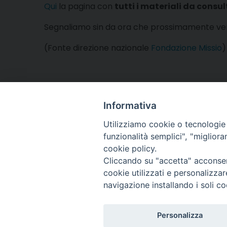
Qui
la pagina con
tutti i materiali da consul
Segnaliamo sin da ora che prossimamente verra
(Fonte direzione nazionale
Fondazione Missio
)
Informativa
Utilizziamo cookie o tecnologie s
funzionalità semplici", "miglior
cookie policy.
Cliccando su "accetta" acconsent
Arcidiocesi di Torino
cookie utilizzati e personalizza
Ufficio Missionario
navigazione installando i soli co
Via dell'Arcivescovado
tel. 011 5156 327
e-mail:
missionario@di
Personalizza