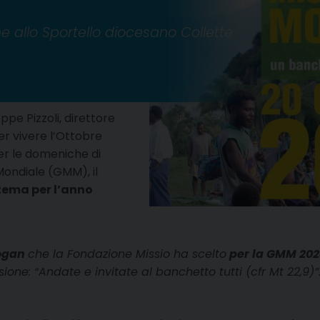
ne allo Sportello diocesano Collette
ppe Pizzoli, direttore
er vivere l’Ottobre
er le domeniche di
Mondiale (GMM), il
tema per l’anno
logan
che la Fondazione Missio ha scelto
per la GMM 20
one: “Andate e invitate al banchetto tutti (cfr Mt 22,9)”