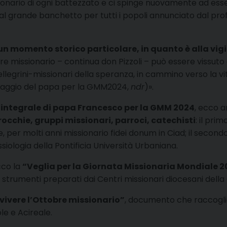
ssionario di ogni battezzato e ci spinge nuovamente ad ess
e al grande banchetto per tutti i popoli annunciato dal profe
un momento storico particolare, in quanto è alla vigil
re missionario – continua don Pizzoli – può essere vissuto
ellegrini-missionari della speranza, in cammino verso la vit
Messaggio del papa per la GMM2024,
ndr
)».
integrale di papa Francesco per la GMM 2024
, ecco 
occhie, gruppi missionari, parroci, catechisti
: il pri
per molti anni missionario fidei donum in Ciad; il secondo
siologia della Pontificia Università Urbaniana.
cco la
“Veglia per la Giornata Missionaria Mondiale 
, strumenti preparati dai Centri missionari diocesani dell
vivere l’Ottobre missionario”
, documento che raccoglie s
le e Acireale.