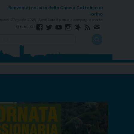
enerdì 07 agosto 2026
Santi Sisto II, papa, e compagni, martiri
Facebook
Twitter
YouTube
Instagram
Spreaker
RSS
Newsletter
FEED