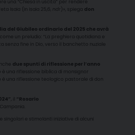
ere una “Chiesa in uscita” per rendere
ta Isaia (in Isaia 25,6,
ndr
)», spiega
don
ia del Giubileo ordinario del 2025 che avrà
 come un preludio: “La preghiera quotidiana e
a senza fine in Dio, verso il banchetto nuziale
anche
due spunti di riflessione per l’anno
mo è una riflessione biblica di monsignor
 è una riflessione teologico pastorale di don
2024”
, il
“Rosario
a Campania.
ingolari e stimolanti iniziative di alcuni