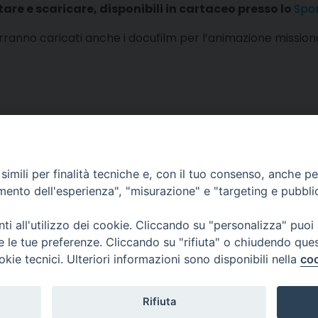
tare e scaricare, disponibili in cartaceo presso lo
Spor
nno caricati anche i docufilm per l’animazione missionar
imili per finalità tecniche e, con il tuo consenso, anche per 
amento dell'esperienza", "misurazione" e "targeting e pubbli
i all'utilizzo dei cookie. Cliccando su "personalizza" puoi
re le tue preferenze. Cliccando su "rifiuta" o chiudendo que
okie tecnici. Ulteriori informazioni sono disponibili nella
coo
 12 - 10121 TORINO
ocesi.to.it
Rifiuta