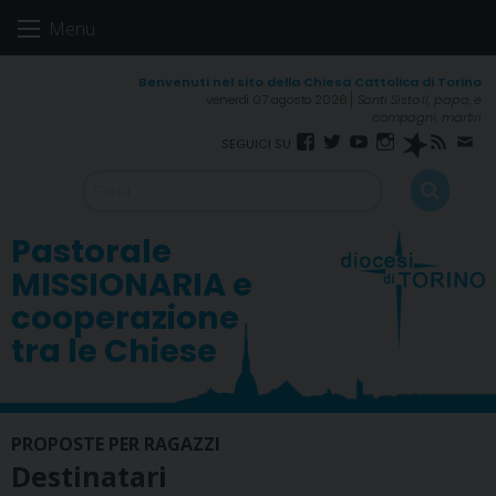
Skip
Menu
to
content
venerdì 07 agosto 2026
Santi Sisto II, papa, e
compagni, martiri
Facebook
Twitter
YouTube
Instagram
Spreaker
RSS
New
FEED
Pastorale
MISSIONARIA e
cooperazione
tra le Chiese
PROPOSTE PER RAGAZZI
Destinatari