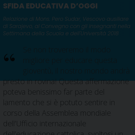
SFIDA EDUCATIVA D’OGGI
Relazione di Mons. Pero Sudar, Vescovo ausiliare
di Sarajevo, al Convegno con gli insegnanti nella
Settimana della Scuola e dell'Università 2018
Se non troveremo il modo
migliore per educare questa
gioventù, il nostro mondo andrà
presto in rovina! Questa affermazione
poteva benissimo far parte del
lamento che si è potuto sentire in
corso della Assemblea mondiale
dell’Ufficio internazionale
dell’educazione cattolica, svoltosi un