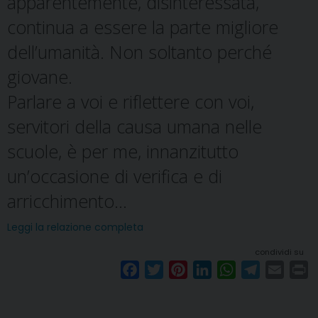
apparentemente, disinteressata,
continua a essere la parte migliore
dell’umanità. Non soltanto perché
giovane.
Parlare a voi e riflettere con voi,
servitori della causa umana nelle
scuole, è per me, innanzitutto
un’occasione di verifica e di
arricchimento…
Leggi la relazione completa
condividi su
F
T
P
L
W
T
E
P
a
w
i
i
h
e
m
r
c
i
n
n
a
l
a
i