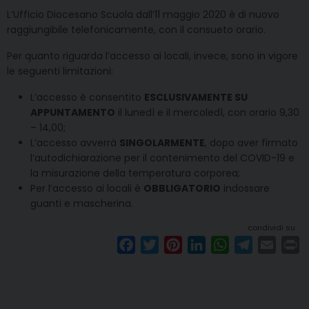
L’Ufficio Diocesano Scuola dall’11 maggio 2020 è di nuovo
raggiungibile telefonicamente, con il consueto orario.
Per quanto riguarda l’accesso ai locali, invece, sono in vigore
le seguenti limitazioni:
L’accesso è consentito
ESCLUSIVAMENTE SU
APPUNTAMENTO
il lunedì e il mercoledì, con orario 9,30
– 14,00;
L’accesso avverrà
SINGOLARMENTE
, dopo aver firmato
l’autodichiarazione per il contenimento del COVID-19 e
la misurazione della temperatura corporea;
Per l’accesso ai locali è
OBBLIGATORIO
indossare
guanti e mascherina.
condividi su
F
T
P
L
W
T
E
P
a
w
i
i
h
e
m
r
c
i
n
n
a
l
a
i
e
t
t
k
t
e
i
n