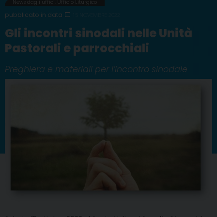
News dagli uffici
,
Ufficio Liturgico
15 NOVEMBRE 2022
Gli incontri sinodali nelle Unità
Pastorali e parrocchiali
Preghiera e materiali per l’incontro sinodale