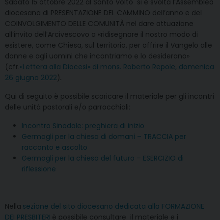
Sabato 15 ottobre 2022 al Santo Volto si è svolta l’Assemblea
diocesana di PRESENTAZIONE DEL CAMMINO dell’anno e del
COINVOLGIMENTO DELLE COMUNITÀ nel dare attuazione
all’invito dell’Arcivescovo a «ridisegnare il nostro modo di
esistere, come Chiesa, sul territorio, per offrire il Vangelo alle
donne e agli uomini che incontriamo e lo desiderano»
(cfr.
«Lettera alla Diocesi» di mons. Roberto Repole, domenica
26 giugno 2022
)
.
Qui di seguito è possibile scaricare il materiale per gli incontri
delle unità pastorali e/o parrocchiali:
Incontro Sinodale: preghiera di inizio
Germogli per la chiesa di domani – TRACCIA per
racconto e ascolto
Germogli per la chiesa del futuro – ESERCIZIO di
riflessione
Nella
sezione del sito diocesano dedicata alla FORMAZIONE
DEI PRESBITERI
è possibile consultare il materiale e i