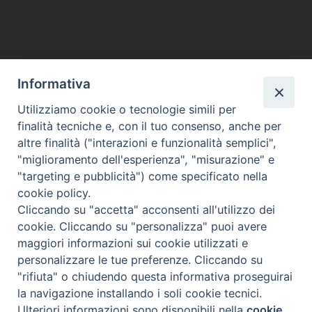
t
Informativa
Utilizziamo cookie o tecnologie simili per
finalità tecniche e, con il tuo consenso, anche per
altre finalità ("interazioni e funzionalità semplici",
Arcidiocesi di Torino
"miglioramento dell'esperienza", "misurazione" e
Ufficio Liturgico
"targeting e pubblicità") come specificato nella
Via dell'Arcivescovado 12 - 10121 TORINO
cookie policy.
tel. 011.5156408 - email:
liturgico@diocesi.to.it
Cliccando su "accetta" acconsenti all'utilizzo dei
cookie. Cliccando su "personalizza" puoi avere
maggiori informazioni sui cookie utilizzati e
personalizzare le tue preferenze. Cliccando su
"rifiuta" o chiudendo questa informativa proseguirai
la navigazione installando i soli cookie tecnici.
Ulteriori informazioni sono disponibili nella
cookie