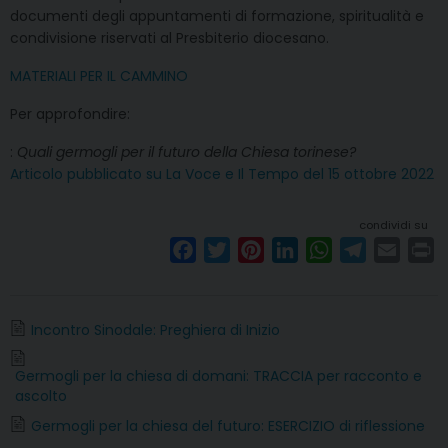
documenti degli appuntamenti di formazione, spiritualità e
condivisione riservati al Presbiterio diocesano.
MATERIALI PER IL CAMMINO
Per approfondire:
:
Quali germogli per il futuro della Chiesa torinese?
Articolo pubblicato su La Voce e Il Tempo del 15 ottobre 2022
condividi su
F
T
P
L
W
T
E
P
a
w
i
i
h
e
m
r
c
i
n
n
a
l
a
i
e
t
t
k
t
e
i
n
Incontro Sinodale: Preghiera di Inizio
b
t
e
e
s
g
l
t
Germogli per la chiesa di domani: TRACCIA per racconto e
o
e
r
d
A
r
ascolto
o
r
e
I
p
a
Germogli per la chiesa del futuro: ESERCIZIO di riflessione
k
s
n
p
m