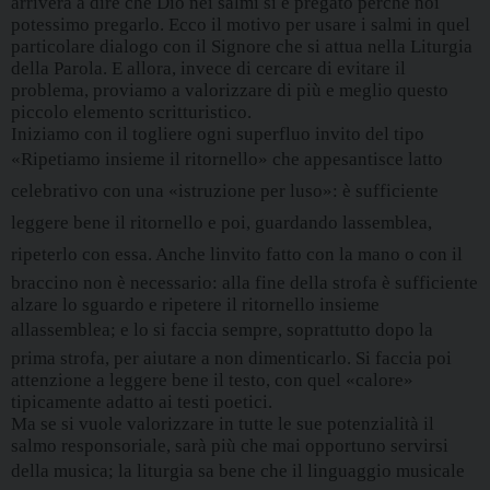
arriverà a dire che Dio nei salmi si è pregato perché noi
potessimo pregarlo. Ecco il motivo per usare i salmi in quel
particolare dialogo con il Signore che si attua nella Liturgia
della Parola. E allora, invece di cercare di evitare il
problema, proviamo a valorizzare di più e meglio questo
piccolo elemento scritturistico.
Iniziamo con il togliere ogni superfluo invito del tipo
«Ripetiamo insieme il ritornello» che appesantisce latto
celebrativo con una «istruzione per luso»: è sufficiente
leggere bene il ritornello e poi, guardando lassemblea,
ripeterlo con essa. Anche linvito fatto con la mano o con il
braccino non è necessario: alla fine della strofa è sufficiente
alzare lo sguardo e ripetere il ritornello insieme
allassemblea; e lo si faccia sempre, soprattutto dopo la
prima strofa, per aiutare a non dimenticarlo. Si faccia poi
attenzione a leggere bene il testo, con quel «calore»
tipicamente adatto ai testi poetici.
Ma se si vuole valorizzare in tutte le sue potenzialità il
salmo responsoriale, sarà più che mai opportuno servirsi
della musica; la liturgia sa bene che il linguaggio musicale 