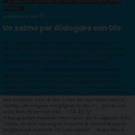
La celebrazione della liturgia della Parola
,
Proclamare la Parola
,
SETTORE
PASTORALE
16 GIUGNO 2010
Un salmo per dialogare con Dio
Ma… che senso ha, nel terzo millennio, quel salmo che
troviamo dopo la prima lettura? Non è meglio sostituirlo
con un canto che abbia un linguaggio più comprensibile? A
uno sguardo un po superficiale, si potrebbe anche
rispondere di sì… Ma se pensiamo che in quel momento
della liturgia, noi stiamo rispondendo a Dio che ci ha
appena parlato con la prima lettura, allora dobbiamo
chiederci con molta onestà (e anche un pizzico di umiltà!)
che cosa mai possano essere le nostre parole di fronte a Dio;
non rischiamo forse di fare la fine dei sapientoni amici di
Giobbe, che vengono svergognati da Dio («… perché non
avete detto di me cose rette…» Gb 42,7)?
A ben guardare possiamo forse capire che la saggezza della
Chiesa, fin dalle sue origini, fu quella di servirsi di queste
preghiere già contenute nel testo ispirato… Blaise Pascal