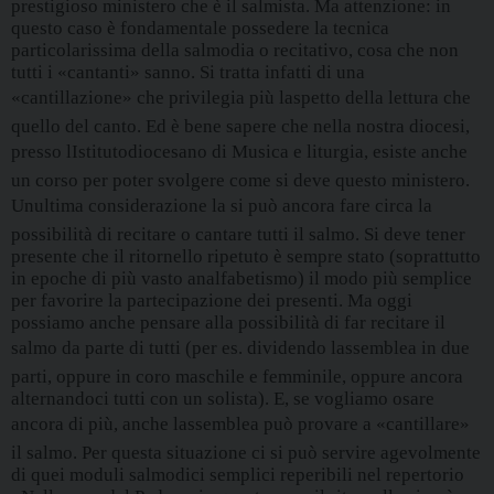
prestigioso ministero che è il salmista. Ma attenzione: in
questo caso è fondamentale possedere la tecnica
particolarissima della salmodia o recitativo, cosa che non
tutti i «cantanti» sanno. Si tratta infatti di una
«cantillazione» che privilegia più laspetto della lettura che
quello del canto. Ed è bene sapere che nella nostra diocesi,
presso lIstitutodiocesano di Musica e liturgia, esiste anche
un corso per poter svolgere come si deve questo ministero.
Unultima considerazione la si può ancora fare circa la
possibilità di recitare o cantare tutti il salmo. Si deve tener
presente che il ritornello ripetuto è sempre stato (soprattutto
in epoche di più vasto analfabetismo) il modo più semplice
per favorire la partecipazione dei presenti. Ma oggi
possiamo anche pensare alla possibilità di far recitare il
salmo da parte di tutti (per es. dividendo lassemblea in due
parti, oppure in coro maschile e femminile, oppure ancora
alternandoci tutti con un solista). E, se vogliamo osare
ancora di più, anche lassemblea può provare a «cantillare»
il salmo. Per questa situazione ci si può servire agevolmente
di quei moduli salmodici semplici reperibili nel repertorio