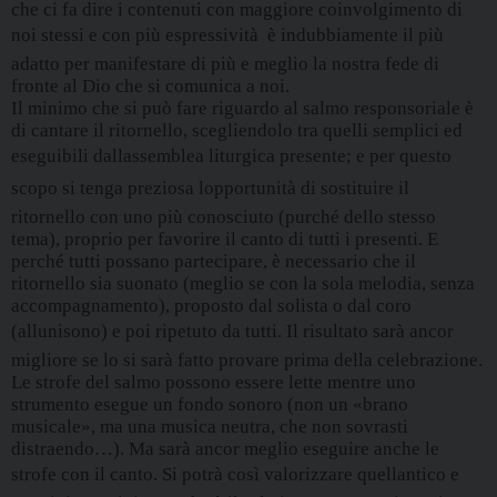
che ci fa dire i contenuti con maggiore coinvolgimento di
noi stessi e con più espressività  è indubbiamente il più
adatto per manifestare di più e meglio la nostra fede di
fronte al Dio che si comunica a noi.
Il minimo che si può fare riguardo al salmo responsoriale è
di cantare il ritornello, scegliendolo tra quelli semplici ed
eseguibili dallassemblea liturgica presente; e per questo
scopo si tenga preziosa lopportunità di sostituire il
ritornello con uno più conosciuto (purché dello stesso
tema), proprio per favorire il canto di tutti i presenti. E
perché tutti possano partecipare, è necessario che il
ritornello sia suonato (meglio se con la sola melodia, senza
accompagnamento), proposto dal solista o dal coro
(allunisono) e poi ripetuto da tutti. Il risultato sarà ancor
migliore se lo si sarà fatto provare prima della celebrazione.
Le strofe del salmo possono essere lette mentre uno
strumento esegue un fondo sonoro (non un «brano
musicale», ma una musica neutra, che non sovrasti
distraendo…). Ma sarà ancor meglio eseguire anche le
strofe con il canto. Si potrà così valorizzare quellantico e