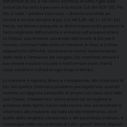
dall’amore di Dio, e nel santo sacrificio di Gesù Figlio sulla
croce Dio ha vinto il peccato e la morte (cfr
Rm
8,31-39). Per
Dio, il male – persino il peccato – diventa una sfida ad
amare e amare sempre di più (cfr
Mt
5,38-48;
Lc
23,33-34).
Perciò, nel Mistero pasquale, la divina misericordia guarisce la
ferita originaria dell’umanità e si riversa sull’universo intero.
La Chiesa, sacramento universale dell’amore di Dio per il
mondo, continua nella storia la missione di Gesù e ci invia
dappertutto affinché, attraverso la nostra testimonianza
della fede e l’annuncio del Vangelo, Dio manifesti ancora il
suo amore e possa toccare e trasformare cuori, menti,
corpi, società e culture in ogni luogo e tempo.
La missione è risposta, libera e consapevole, alla chiamata di
Dio. Ma questa chiamata possiamo percepirla solo quando
viviamo un rapporto personale di amore con Gesù vivo nella
sua Chiesa. Chiediamoci: siamo pronti ad accogliere la
presenza dello Spirito Santo nella nostra vita, ad ascoltare la
chiamata alla missione, sia nella via del matrimonio, sia in
quella della verginità consacrata o del sacerdozio ordinato, e
comunque nella vita ordinaria di tutti i giorni? Siamo disposti