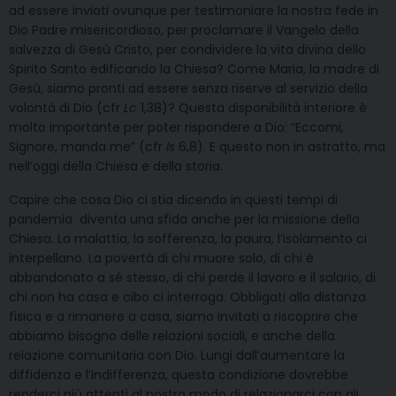
ad essere inviati ovunque per testimoniare la nostra fede in
Dio Padre misericordioso, per proclamare il Vangelo della
salvezza di Gesù Cristo, per condividere la vita divina dello
Spirito Santo edificando la Chiesa? Come Maria, la madre di
Gesù, siamo pronti ad essere senza riserve al servizio della
volontà di Dio (cfr
Lc
1,38)? Questa disponibilità interiore è
molto importante per poter rispondere a Dio: “Eccomi,
Signore, manda me” (cfr
Is
6,8). E questo non in astratto, ma
nell’oggi della Chiesa e della storia.
Capire che cosa Dio ci stia dicendo in questi tempi di
pandemia diventa una sfida anche per la missione della
Chiesa. La malattia, la sofferenza, la paura, l’isolamento ci
interpellano. La povertà di chi muore solo, di chi è
abbandonato a sé stesso, di chi perde il lavoro e il salario, di
chi non ha casa e cibo ci interroga. Obbligati alla distanza
fisica e a rimanere a casa, siamo invitati a riscoprire che
abbiamo bisogno delle relazioni sociali, e anche della
relazione comunitaria con Dio. Lungi dall’aumentare la
diffidenza e l’indifferenza, questa condizione dovrebbe
renderci più attenti al nostro modo di relazionarci con gli