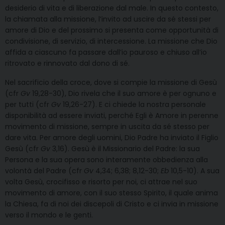
desiderio di vita e di liberazione dal male. In questo contesto,
la chiamata alla missione, l’invito ad uscire da sé stessi per
amore di Dio e del prossimo si presenta come opportunità di
condivisione, di servizio, di intercessione. La missione che Dio
affida a ciascuno fa passare dall’io pauroso e chiuso all’io
ritrovato e rinnovato dal dono di sé.
Nel sacrificio della croce, dove si compie la missione di Gesù
(cfr
Gv
19,28-30), Dio rivela che il suo amore è per ognuno e
per tutti (cfr
Gv
19,26-27). E ci chiede la nostra personale
disponibilità ad essere inviati, perché Egli è Amore in perenne
movimento di missione, sempre in uscita da sé stesso per
dare vita. Per amore degli uomini, Dio Padre ha inviato il Figlio
Gesù (cfr
Gv
3,16). Gesù è il Missionario del Padre: la sua
Persona e la sua opera sono interamente obbedienza alla
volontà del Padre (cfr
Gv
4,34; 6,38; 8,12-30;
Eb
10,5-10). A sua
volta Gesù, crocifisso e risorto per noi, ci attrae nel suo
movimento di amore, con il suo stesso Spirito, il quale anima
la Chiesa, fa di noi dei discepoli di Cristo e ci invia in missione
verso il mondo e le genti.