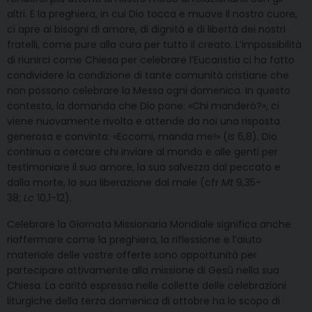
altri. E la preghiera, in cui Dio tocca e muove il nostro cuore,
ci apre ai bisogni di amore, di dignità e di libertà dei nostri
fratelli, come pure alla cura per tutto il creato. L’impossibilità
di riunirci come Chiesa per celebrare l’Eucaristia ci ha fatto
condividere la condizione di tante comunità cristiane che
non possono celebrare la Messa ogni domenica. In questo
contesto, la domanda che Dio pone: «Chi manderò?», ci
viene nuovamente rivolta e attende da noi una risposta
generosa e convinta: «Eccomi, manda me!» (
Is
6,8). Dio
continua a cercare chi inviare al mondo e alle genti per
testimoniare il suo amore, la sua salvezza dal peccato e
dalla morte, la sua liberazione dal male (cfr
Mt
9,35-
38;
Lc
10,1-12).
Celebrare la Giornata Missionaria Mondiale significa anche
riaffermare come la preghiera, la riflessione e l’aiuto
materiale delle vostre offerte sono opportunità per
partecipare attivamente alla missione di Gesù nella sua
Chiesa. La carità espressa nelle collette delle celebrazioni
liturgiche della terza domenica di ottobre ha lo scopo di