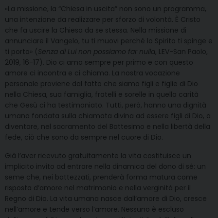
«La missione, la “Chiesa in uscita” non sono un programma,
una intenzione da realizzare per sforzo di volontà. È Cristo
che fa uscire la Chiesa da se stessa. Nella missione di
annunciare il Vangelo, tu ti muovi perché lo Spirito ti spinge e
ti porta» (
Senza di Lui non possiamo far nulla
, LEV-San Paolo,
2019, 16-17). Dio ci ama sempre per primo e con questo
amore ci incontra e ci chiama. La nostra vocazione
personale proviene dal fatto che siamo figli e figlie di Dio
nella Chiesa, sua famiglia, fratelli e sorelle in quella carità
che Gesù ci ha testimoniato. Tutti, però, hanno una dignità
umana fondata sulla chiamata divina ad essere figli di Dio, a
diventare, nel sacramento del Battesimo e nella libertà della
fede, ciò che sono da sempre nel cuore di Dio.
Già l’aver ricevuto gratuitamente la vita costituisce un
implicito invito ad entrare nella dinamica del dono di sé: un
seme che, nei battezzati, prenderà forma matura come
risposta d’amore nel matrimonio e nella verginità per il
Regno di Dio. La vita umana nasce dall’amore di Dio, cresce
nell’amore e tende verso l’amore. Nessuno è escluso