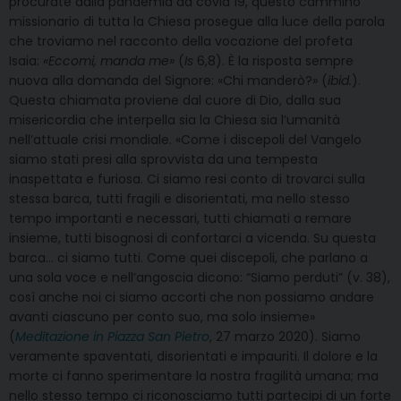
procurate dalla pandemia da covid 19, questo cammino
missionario di tutta la Chiesa prosegue alla luce della parola
che troviamo nel racconto della vocazione del profeta
Isaia:
«Eccomi, manda me»
(
Is
6,8). È la risposta sempre
nuova alla domanda del Signore: «Chi manderò?» (
ibid.
).
Questa chiamata proviene dal cuore di Dio, dalla sua
misericordia che interpella sia la Chiesa sia l’umanità
nell’attuale crisi mondiale. «Come i discepoli del Vangelo
siamo stati presi alla sprovvista da una tempesta
inaspettata e furiosa. Ci siamo resi conto di trovarci sulla
stessa barca, tutti fragili e disorientati, ma nello stesso
tempo importanti e necessari, tutti chiamati a remare
insieme, tutti bisognosi di confortarci a vicenda. Su questa
barca… ci siamo tutti. Come quei discepoli, che parlano a
una sola voce e nell’angoscia dicono: “Siamo perduti” (v. 38),
così anche noi ci siamo accorti che non possiamo andare
avanti ciascuno per conto suo, ma solo insieme»
(
Meditazione in Piazza San Pietro
, 27 marzo 2020). Siamo
veramente spaventati, disorientati e impauriti. Il dolore e la
morte ci fanno sperimentare la nostra fragilità umana; ma
nello stesso tempo ci riconosciamo tutti partecipi di un forte