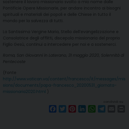
sostenere il lavoro missionario svolto a mio nome dalle
Pontificie Opere Missionarie, per andare incontro ai bisogni
spirituali e materiali dei popoli e delle Chiese in tutto il
mondo per la salvezza di tutti.
La Santissima Vergine Maria, Stella dell’evangelizzazione e
Consolatrice degli afflitti, discepola missionaria del proprio
Figlio Gesù, continui a intercedere per noi e a sostenerci.
Roma, San Giovanni in Laterano, 31 maggio 2020, Solennità di
Pentecoste
(Fonte
http://www.vatican.va/content/francesco/it/messages/mis
sions/documents/papa-francesco_20200531_giornata-
missionaria2020.html
)
condividi su
F
T
P
L
W
T
E
P
a
w
i
i
h
e
m
r
c
i
n
n
a
l
a
i