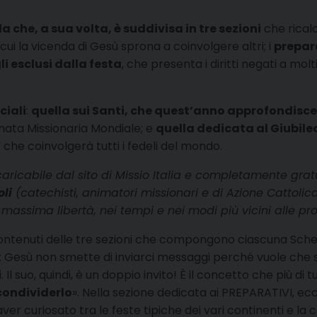
 che, a sua volta, è suddivisa in tre sezioni
che ricalc
cui la vicenda di Gesù sprona a coinvolgere altri; i
prepar
li esclusi dalla festa
, che presenta i diritti negati a mol
ciali
:
quella sui Santi, che quest’anno approfondisce
nata Missionaria Mondiale; e
quella dedicata al Giubile
 che coinvolgerà tutti i fedeli del mondo.
aricabile dal sito di Missio Italia e completamente gratu
oli
(catechisti, animatori missionari e di Azione Cattolica,
a massima libertà, nei tempi e nei modi più vicini alle pr
i contenuti delle tre sezioni che compongono ciascuna Sche
o: Gesù non smette di inviarci messaggi perché vuole che s
. Il suo, quindi, è un doppio invito! È il concetto che più d
 condividerlo
». Nella sezione dedicata ai PREPARATIVI, e
 aver curiosato tra le feste tipiche dei vari continenti e la 