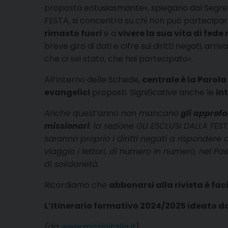
proposta entusiasmante», spiegano dal Segretari
FESTA, si concentra su chi non può partecipar
rimasto fuori
e a
vivere la sua vita di fede
breve giro di dati e cifre sui diritti negati, a
che ci sei stato, che hai partecipato».
All’interno delle Schede,
centrale è la Parola
evangelici
proposti. Significative anche le
in
Anche quest’anno non mancano
gli approfo
missionari
: la sezione GLI ESCLUSI DALLA FES
saranno proprio i diritti negati a rispondere
viaggio i lettori, di numero in numero, nel Pa
di solidarietà.
Ricordiamo che
abbonarsi alla rivista è fa
L’Itinerario formativo 2024/2025 ideato d
(da
www.missioitalia.it
)