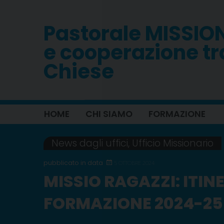
Skip
to
Pastorale MISSIO
content
e cooperazione tr
Chiese
HOME
CHI SIAMO
FORMAZIONE
News dagli uffici
,
Ufficio Missionario
5 OTTOBRE 2024
MISSIO RAGAZZI: ITIN
FORMAZIONE 2024-25