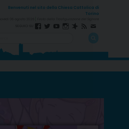
iovedì 06 agosto 2026
Festa della Trasfigurazione del Signore
Facebook
Twitter
YouTube
Instagram
Spreaker
RSS
Newsletter
FEED