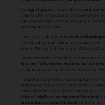
Per
ogni tappa
è stata elaborata
una Scheda
l’
invito
, che parte da un brano del Vangelo in 
vari continenti e la convivialità dei loro piatti;
g
partecipare alla festa.
Sono state elaborate
anche due Schede spe
canonizzato proprio durante la prossima Gior
evento “Pellegrini di Speranza – Giubileo 2025”
L’intero Itinerario annuale è uno strumento sc
fare con l’educazione alla fede dei più picc
insegnanti, ecc.) e può essere utilizzato nell
Il Segretariato di Missio Ragazzi spiega così 
festa senza che sia stato fatto prima un invit
chiede di uscire e di andare a chiamare gli altri
tenere il biglietto per sé, ma diffonderlo e
altre culture e popoli lontani
: infatti, «dopo