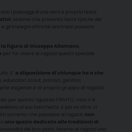
ano i passaggi di una vera e propria festa:
ativi
, sezione che presenta feste tipiche dei
ti e gli impegni affinché anch’essi possano
 la figura di Giuseppe Allamano
,
o
per far vivere ai ragazzi questo speciale
ito. E’
a disposizione di chiunque ha a che
 educatori scout, parroci, genitori,
oprie esigenze e al proprio gruppo di ragazzi.
da: per quanto riguarda l’INVITO, «non c’è
ediamo al suo banchetto. E poi va oltre: ci
i tutti vorremo che passasse ai ragazzi:
non
cco
uno spazio dedicato alle tradizioni di
convivialità dei loro piatti, faremo ai ragazzi una