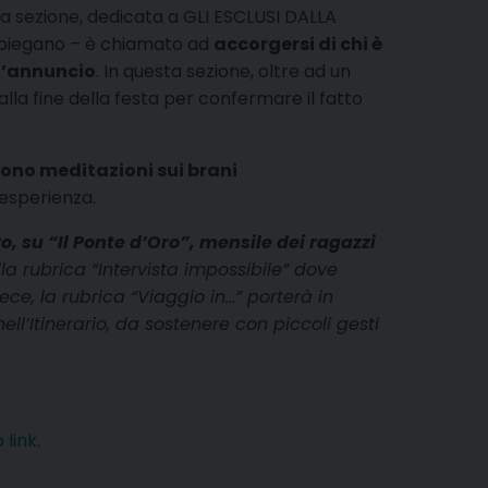
rza sezione, dedicata a GLI ESCLUSI DALLA
 spiegano – è chiamato ad
accorgersi di chi è
ll’annuncio
. In questa sezione, oltre ad un
 alla fine della festa per confermare il fatto
frono meditazioni sui brani
esperienza.
, su “Il Ponte d’Oro”, mensile dei ragazzi
la rubrica “Intervista impossibile” dove
ce, la rubrica “Viaggio in…” porterà in
ell’Itinerario, da sostenere con piccoli gesti
 link
.