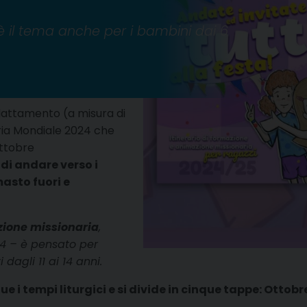
 è il tema anche per i bambini dai 6
dattamento (a misura di
ria Mondiale 2024 che
ottobre
 di andare verso i
masto fuori e
zione missionaria
,
24 – è pensato per
dagli 11 ai 14 anni.
e i tempi liturgici e si divide in cinque tappe: Otto