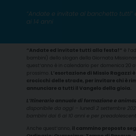
“Andate e invitate al banchetto tutti”
ai 14 anni
“Andate ed invitate tutti alla festa!”
è l’a
bambini) dello slogan della Giornata Missiona
quest’anno è in calendario per domenica 20 
prossimo.
L’esortazione di Missio Ragazzi è
crocicchi delle strade, per invitare chi è ri
annunciare a tutti il Vangelo della gioia.
L’Itinerario annuale di formazione e anima
disponibile da oggi – lunedì 2 settembre 20
bambini dai 6 ai 10 anni e per preadolescenti 
Anche quest’anno,
il cammino proposto segu
Ordinario; Quaresima; Tempo di Pasqua.