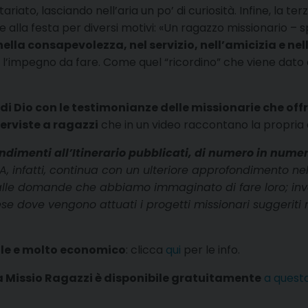
ato, lasciando nell’aria un po’ di curiosità. Infine, la te
e alla festa per diversi motivi: «Un ragazzo missionario –
 nella consapevolezza, nel servizio, nell’amicizia e ne
rriva l’impegno da fare. Come quel “ricordino” che viene dato
 di Dio con le testimonianze delle missionarie che of
terviste a ragazzi
che in un video raccontano la propria 
ndimenti all’Itinerario pubblicati, di numero in numero
TA, infatti, continua con un ulteriore approfondimento nel
 alle domande che abbiamo immaginato di fare loro; inve
ese dove vengono attuati i progetti missionari suggeriti n
cile e molto economico
: clicca
qui
per le info.
a Missio Ragazzi è disponibile gratuitamente
a questo