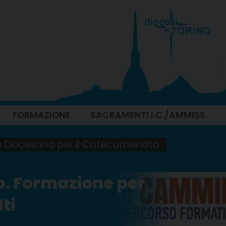
FORMAZIONE
SACRAMENTI I.C./AMMISS.
io Diocesano per il Catecumenato
. Formazione per
ti