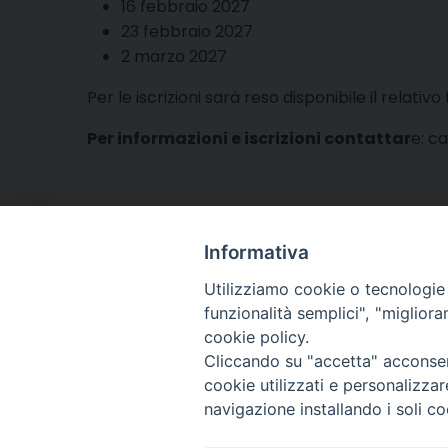
16 febbraio 2027
23 febbraio 2027
2 marzo 2027
Per le iscrizioni sarà reso disponibile il relativo
Per informazioni e iscrizioni contattar
e: c
Informativa
Utilizziamo cookie o tecnologie s
funzionalità semplici", "miglior
cookie policy.
Cliccando su "accetta" acconsent
Arcidiocesi di Torino
cookie utilizzati e personalizza
Servizio diocesano pe
navigazione installando i soli co
Via dell'Arcivescovado
tel. 011.5156342/344 - 