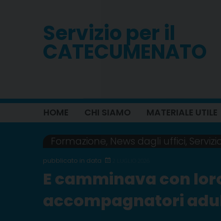
Skip
to
Servizio per il
content
CATECUMENATO
HOME
CHI SIAMO
MATERIALE UTILE
Formazione
,
News dagli uffici
,
Serviz
2 LUGLIO 2026
E camminava con loro
accompagnatori adul