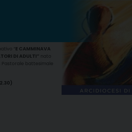
ativo “
E CAMMINAVA
ORI DI ADULTI”
nato
o, Pastorale battesimale
22.30)