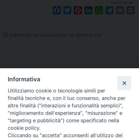
condividi su
F
T
P
L
W
T
E
P
a
w
i
i
h
e
m
r
c
i
n
n
a
l
a
i
e
t
t
k
t
e
i
n
pubblicità-La-presunzione-di-definire-Dio
b
t
e
e
s
g
l
t
o
e
r
d
A
r
o
r
e
I
p
a
k
s
n
p
m
t
Informativa
Utilizziamo cookie o tecnologie simili per
finalità tecniche e, con il tuo consenso, anche per
altre finalità ("interazioni e funzionalità semplici",
Arcidiocesi di Torino
"miglioramento dell'esperienza", "misurazione" e
Servizio diocesano per il Catecumenato
"targeting e pubblicità") come specificato nella
Via dell'Arcivescovado 12 - 10121 TORINO
cookie policy.
tel. 011.5156342/344 - fax 011.5156339
Cliccando su "accetta" acconsenti all'utilizzo dei