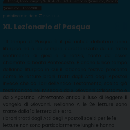
Anno A
,
Anno Liturgico
,
SETTORE PASTORALE
,
Tempo di Quaresima
,
Verso la
Quaresima - Anno 2011
8 APRILE 2011
XI. Lezionario di Pasqua
Il tempo di Pasqua è il più antico dellintero anno
liturgico ed è da sempre caratterizzato da un forte
sentimento di gioia e di letizia, tanto da esser
chiamato la beata Pentecoste. È anche lunico tempo
dellanno liturgico in cui il lezionario festivo presenta
come 1e letture brani tratti dagli Atti degli Apostoli
invece che da libri dellAntico Testamento, scelta già
testimoniata nel IV secolo da S. Giovanni Crisostomo e
da S.Agostino. Altrettanto antico è luso di leggere il
vangelo di Giovanni. Nellanno A le 2e letture sono
tratte dalla 1a lettera di Pietro.
I brani tratti dagli Atti degli Apostoli scelti per le 1e
letture non sono particolarmente lunghi e hanno