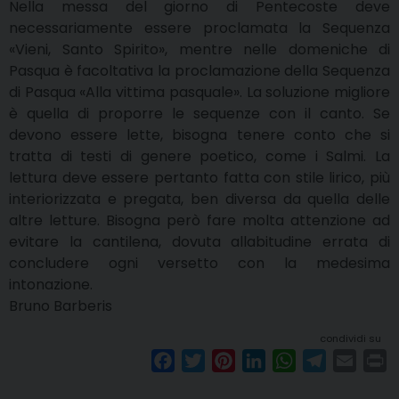
Nella messa del giorno di Pentecoste deve
necessariamente essere proclamata la Sequenza
«Vieni, Santo Spirito», mentre nelle domeniche di
Pasqua è facoltativa la proclamazione della Sequenza
di Pasqua «Alla vittima pasquale». La soluzione migliore
è quella di proporre le sequenze con il canto. Se
devono essere lette, bisogna tenere conto che si
tratta di testi di genere poetico, come i Salmi. La
lettura deve essere pertanto fatta con stile lirico, più
interiorizzata e pregata, ben diversa da quella delle
altre letture. Bisogna però fare molta attenzione ad
evitare la cantilena, dovuta allabitudine errata di
concludere ogni versetto con la medesima
intonazione.
Bruno Barberis
condividi su
F
T
P
L
W
T
E
P
a
w
i
i
h
e
m
r