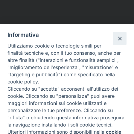
c
i
n
n
a
l
a
i
e
t
t
k
t
e
i
n
b
t
e
e
s
g
l
t
o
e
r
d
A
r
o
r
e
I
p
a
Informativa
k
s
n
p
m
Utilizziamo cookie o tecnologie simili per
t
finalità tecniche e, con il tuo consenso, anche per
altre finalità ("interazioni e funzionalità semplici",
Arcidiocesi di Torino
"miglioramento dell'esperienza", "misurazione" e
Ufficio Liturgico
"targeting e pubblicità") come specificato nella
Via dell'Arcivescovado 12 - 10121 TORINO
cookie policy.
tel. 011.5156408 - email:
liturgico@diocesi.to.it
Cliccando su "accetta" acconsenti all'utilizzo dei
cookie. Cliccando su "personalizza" puoi avere
maggiori informazioni sui cookie utilizzati e
personalizzare le tue preferenze. Cliccando su
"rifiuta" o chiudendo questa informativa proseguirai
la navigazione installando i soli cookie tecnici.
Ulteriori informazioni sono disponibili nella
cookie