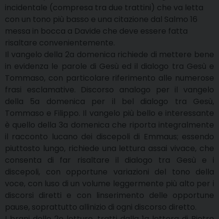
incidentale (compresa tra due trattini) che va letta
con un tono più basso e una citazione dal Salmo 16
messa in bocca a Davide che deve essere fatta
risaltare convenientemente.
Il vangelo della 2a domenica richiede di mettere bene
in evidenza le parole di Gesù ed il dialogo tra Gesù e
Tommaso, con particolare riferimento alle numerose
frasi esclamative. Discorso analogo per il vangelo
della 5a domenica per il bel dialogo tra Gesù,
Tommaso e Filippo. Il vangelo più bello e interessante
è quello della 3a domenica che riporta integralmente
il racconto lucano dei discepoli di Emmaus; essendo
piuttosto lungo, richiede una lettura assai vivace, che
consenta di far risaltare il dialogo tra Gesù e i
discepoli, con opportune variazioni del tono della
voce, con luso di un volume leggermente più alto per i
discorsi diretti e con linserimento delle opportune
pause, soprattutto allinizio di ogni discorso diretto.
I brani delle 2e letture, tratti dalla 1a lettera di Pietro