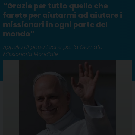
“Grazie per tutto quello che
farete per aiutarmi ad aiutare i
missionari in ogni parte del
mondo”
Appello di papa Leone per la Giornata
Missionaria Mondiale