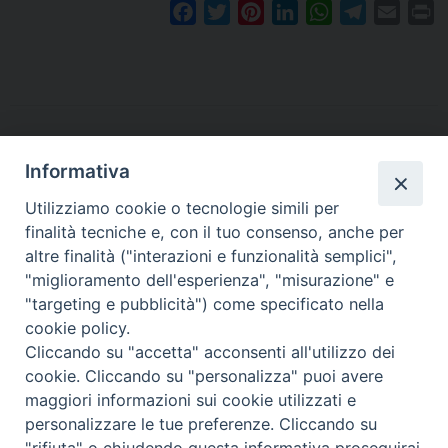
F
T
P
L
W
T
E
P
a
w
i
i
h
e
m
r
c
i
n
n
a
l
a
i
e
t
t
k
t
e
i
n
b
t
e
e
s
g
l
t
o
e
r
d
A
r
o
r
e
I
p
a
Informativa
k
s
n
p
m
Utilizziamo cookie o tecnologie simili per
t
finalità tecniche e, con il tuo consenso, anche per
altre finalità ("interazioni e funzionalità semplici",
Arcidiocesi di Torino
"miglioramento dell'esperienza", "misurazione" e
Ufficio Missionario
"targeting e pubblicità") come specificato nella
Via dell'Arcivescovado 12 - 10121 TORINO
cookie policy.
tel. 011 5156 327
Cliccando su "accetta" acconsenti all'utilizzo dei
e-mail:
missionario@diocesi.to.it
cookie. Cliccando su "personalizza" puoi avere
maggiori informazioni sui cookie utilizzati e
personalizzare le tue preferenze. Cliccando su