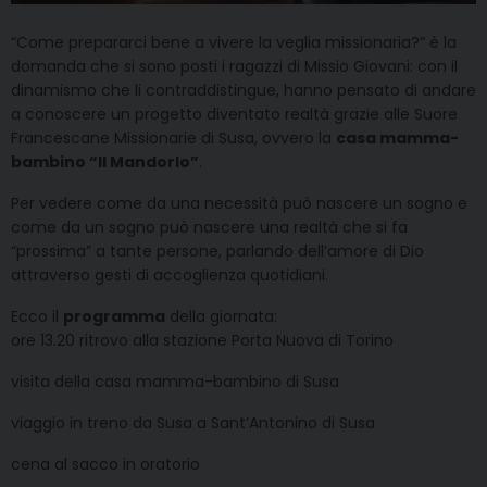
“Come prepararci bene a vivere la veglia missionaria?” è la
domanda che si sono posti i ragazzi di Missio Giovani: con il
dinamismo che li contraddistingue, hanno pensato di andare
a conoscere un progetto diventato realtà grazie alle Suore
Francescane Missionarie di Susa, ovvero la
casa mamma-
bambino “Il Mandorlo”
.
Per vedere come da una necessità può nascere un sogno e
come da un sogno può nascere una realtà che si fa
“prossima” a tante persone, parlando dell’amore di Dio
attraverso gesti di accoglienza quotidiani.
Ecco il
programma
della giornata:
ore 13.20 ritrovo alla stazione Porta Nuova di Torino
visita della casa mamma-bambino di Susa
viaggio in treno da Susa a Sant’Antonino di Susa
cena al sacco in oratorio