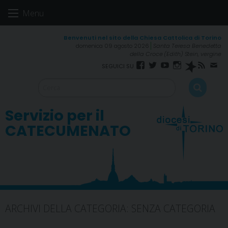
Skip
Menu
to
content
domenica 09 agosto 2026
Santa Teresa Benedetta
della Croce (Edith) Stein, vergine
Facebook
Twitter
YouTube
Instagram
Spreaker
RSS
New
Feed
Servizio per il
CATECUMENATO
ARCHIVI DELLA CATEGORIA:
SENZA CATEGORIA