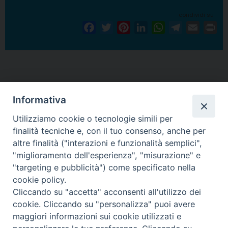
condividi su
F
T
P
L
W
T
E
P
a
w
i
i
h
e
m
r
c
i
n
n
a
l
a
i
e
t
t
k
t
e
i
n
P
b
t
e
e
s
g
l
t
o
o
e
r
d
A
r
Informativa
s
o
r
e
I
p
a
t
Utilizziamo cookie o tecnologie simili per
k
s
n
p
m
N
finalità tecniche e, con il tuo consenso, anche per
t
altre finalità ("interazioni e funzionalità semplici",
a
Arcidiocesi di Torino
"miglioramento dell'esperienza", "misurazione" e
v
Servizio diocesano per il Catecumenato
"targeting e pubblicità") come specificato nella
i
Via dell'Arcivescovado 12 - 10121 TORINO
cookie policy.
g
tel. 011.5156342/344 - fax 011.5156339
Cliccando su "accetta" acconsenti all'utilizzo dei
e-mail:
catecumenato@diocesi.to.it
a
cookie. Cliccando su "personalizza" puoi avere
t
maggiori informazioni sui cookie utilizzati e