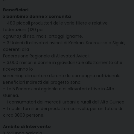
Beneficiari
x bambini x donne x comunità
– 480 piccoli produttori delle varie filiere e relative
federazioni (120 per
ognuna) di riso, mais, ortaggi, igname.
– 3 Unioni di allevatori avicoli di Kankan, Kouroussa e Siguiri,
aderenti alla
Federazione Regionale di Allevatori Avicoli.
– 3.000 minori e donne in gravidanza e allattamento che
riceveranno lo
screening alimentare durante la campagna nutrizionale
Beneficiari Indiretti del progetto sono:
– Le 5 Federazioni agricole e di allevatori attive in Alta
Guinea.
– I consumatori dei mercati urbani e rurali dell’Alta Guinea
– I nuclei familiari dei produttori coinvolti, per un totale di
circa 3800 persone.
Ambito di Intervento
X Sviluppo Agricolo