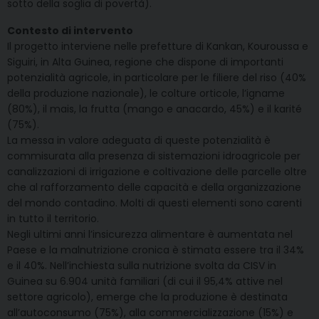
sotto della soglia di povertà).
Contesto di intervento
Il progetto interviene nelle prefetture di Kankan, Kouroussa e
Siguiri, in Alta Guinea, regione che dispone di importanti
potenzialità agricole, in particolare per le filiere del riso (40%
della produzione nazionale), le colture orticole, l’igname
(80%), il mais, la frutta (mango e anacardo, 45%) e il karité
(75%).
La messa in valore adeguata di queste potenzialità è
commisurata alla presenza di sistemazioni idroagricole per
canalizzazioni di irrigazione e coltivazione delle parcelle oltre
che al rafforzamento delle capacità e della organizzazione
del mondo contadino. Molti di questi elementi sono carenti
in tutto il territorio.
Negli ultimi anni l’insicurezza alimentare è aumentata nel
Paese e la malnutrizione cronica è stimata essere tra il 34%
e il 40%. Nell’inchiesta sulla nutrizione svolta da CISV in
Guinea su 6.904 unità familiari (di cui il 95,4% attive nel
settore agricolo), emerge che la produzione è destinata
all’autoconsumo (75%), alla commercializzazione (15%) e