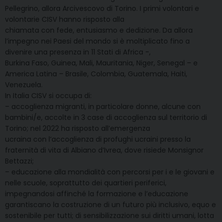
Pellegrino, allora Arcivescovo di Torino. I primi volontari e
volontarie CISV hanno risposto alla
chiamata con fede, entusiasmo e dedizione. Da allora
l’impegno nei Paesi del mondo si è moltiplicato fino a
divenire una presenza in 11 Stati di Africa -,
Burkina Faso, Guinea, Mali, Mauritania, Niger, Senegal – e
America Latina – Brasile, Colombia, Guatemala, Haiti,
Venezuela.
In Italia CISV si occupa di:
– accoglienza migranti, in particolare donne, alcune con
bambini/e, accolte in 3 case di accoglienza sul territorio di
Torino; nel 2022 ha risposto all’emergenza
ucraina con l’accoglienza di profughi ucraini presso la
fraternità di vita di Albiano d’Ivrea, dove risiede Monsignor
Bettazzi;
– educazione alla mondialità con percorsi per i e le giovani e
nelle scuole, soprattutto dei quartieri periferici,
impegnandosi affinché la formazione e l’educazione
garantiscano la costruzione di un futuro più inclusivo, equo e
sostenibile per tutti; di sensibilizzazione sui diritti umani, lotta