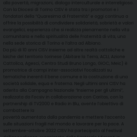
alla povertà, migrazioni, dialogo interculturale e interreligioso.
Con la Diocesi di Torino CISV è stata tra i promotori e i
fondatori della “Quaresima di Fraternità” e oggi continua a
offrire la possibilità di condividere solidarietà, sobrietà e valori
evangelici, esperienza che si realizza pienamente nella vita
comunitaria e nella spiritualità delle Fraternità di vita, una
nella sede storica di Torino e l’altra ad Albiano.
Da più di 10 anni CISV insieme ad altre realtà cattoliche e
laiche del territorio torinese (Abitare la Terra, ACLI, Azione
Cattolica, Agesci, Centro Studi Bruno Longo, GiOC, Meic) è
promotrice di campi inter-associativi focalizzati su
tematiche inerenti il bene comune e la costruzione di una
società solidale, equa e fraterna. Negli ultimi anni CISV ha
aderito alla Campagna Nazionale “Insieme per gli ultimi”,
realizzata da Focsiv in collaborazione con Caritas, con la
partnership di TV2000 e Radio in Blu, avente l’obiettivo di
combattere la
povertà aumentata dalla pandemia e mettere l’accento
sulle situazioni fragili nel mondo e lavorare per la pace. A
settembre-ottobre 2022 CISV ha partecipato al Festival