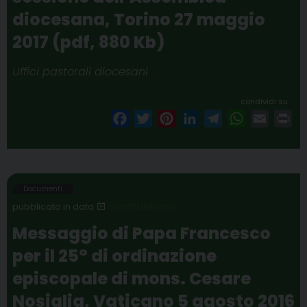
diocesana, Torino 27 maggio
2017 (pdf, 880 Kb)
Uffici pastorali diocesani
condividi su
F
T
P
L
T
W
E
P
a
w
i
i
e
h
m
r
c
i
n
n
l
a
a
i
e
t
t
k
e
t
i
n
b
t
e
e
g
s
l
t
Documenti
o
e
r
d
r
A
10 SETTEMBRE 2016
o
r
e
I
a
p
Messaggio di Papa Francesco
k
s
n
m
p
per il 25° di ordinazione
t
episcopale di mons. Cesare
Nosiglia, Vaticano 5 agosto 2016