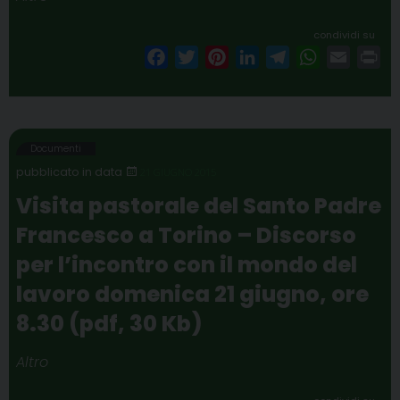
condividi su
F
T
P
L
T
W
E
P
a
w
i
i
e
h
m
r
c
i
n
n
l
a
a
i
e
t
t
k
e
t
i
n
b
t
e
e
g
s
l
t
Documenti
o
e
r
d
r
A
21 GIUGNO 2015
o
r
e
I
a
p
Visita pastorale del Santo Padre
k
s
n
m
p
Francesco a Torino – Discorso
t
per l’incontro con il mondo del
lavoro domenica 21 giugno, ore
8.30 (pdf, 30 Kb)
Altro