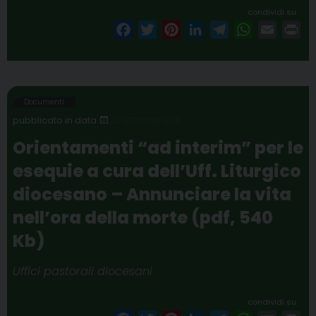
condividi su
F
T
P
L
T
W
E
P
a
w
i
i
e
h
m
r
c
i
n
n
l
a
a
i
e
t
t
k
e
t
i
n
b
t
e
e
g
s
l
t
Documenti
o
e
r
d
r
A
22 SETTEMBRE 2015
o
r
e
I
a
p
Orientamenti “ad interim” per le
k
s
n
m
p
esequie a cura dell’Uff. Liturgico
t
diocesano – Annunciare la vita
nell’ora della morte (pdf, 540
Kb)
Uffici pastorali diocesani
condividi su