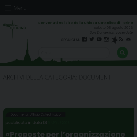
Skip
Menu
to
content
sabato 08 agosto 2026
San Domenico, sacerdote
Facebook
Twitter
YouTube
Instagram
Spreaker
RSS
New
FEED
ARCHIVI DELLA CATEGORIA:
DOCUMENTI
Documenti
,
Ufficio Catechistico
9 APRILE 2025
«Proposte per l’organizzazione