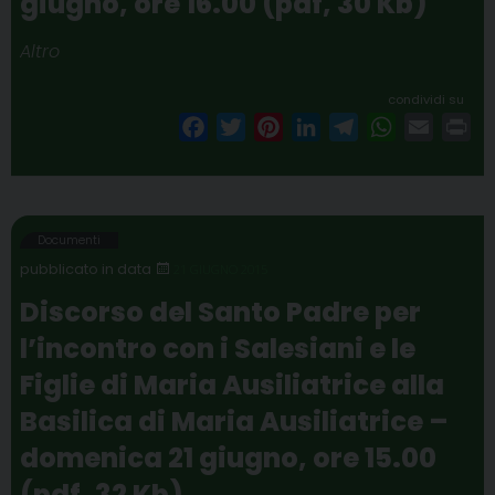
giugno, ore 16.00 (pdf, 30 Kb)
Altro
condividi su
F
T
P
L
T
W
E
P
a
w
i
i
e
h
m
r
c
i
n
n
l
a
a
i
e
t
t
k
e
t
i
n
b
t
e
e
g
s
l
t
Documenti
o
e
r
d
r
A
21 GIUGNO 2015
o
r
e
I
a
p
Discorso del Santo Padre per
k
s
n
m
p
l’incontro con i Salesiani e le
t
Figlie di Maria Ausiliatrice alla
Basilica di Maria Ausiliatrice –
domenica 21 giugno, ore 15.00
(pdf, 32 Kb)