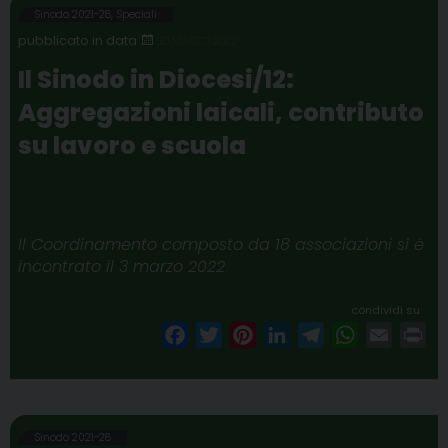
b
t
e
e
g
s
l
t
Sinodo 2021-28
,
Speciali
o
e
r
d
r
A
30 MARZO 2022
o
r
e
I
a
p
Il Sinodo in Diocesi/12:
k
s
n
m
p
Aggregazioni laicali, contributo
t
su lavoro e scuola
Il Coordinamento composto da 18 associazioni si è
incontrato il 3 marzo 2022
condividi su
F
T
P
L
T
W
E
P
a
w
i
i
e
h
m
r
c
i
n
n
l
a
a
i
e
t
t
k
e
t
i
n
b
t
e
e
g
s
l
t
Sinodo 2021-28