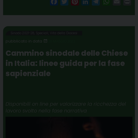
F
T
P
L
T
W
E
P
a
w
i
i
e
h
m
r
c
i
n
n
l
a
a
i
e
t
t
k
e
t
i
n
b
t
e
e
g
s
l
t
Sinodo 2021-28
,
Speciali
,
Vita della Diocesi
o
e
r
d
r
A
20 MAGGIO 2023
o
r
e
I
a
p
Cammino sinodale delle Chiese
k
s
n
m
p
in Italia: linee guida per la fase
t
sapienziale
Disponibili on line per valorizzare la ricchezza del
lavoro svolto nella fase narrativa