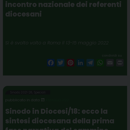
incontro nazionale dei referenti
t
diocesani
Si è svolto volto a Roma il 13-15 maggio 2022
condividi su
F
T
P
L
T
W
E
P
a
w
i
i
e
h
m
r
c
i
n
n
l
a
a
i
e
t
t
k
e
t
i
n
b
t
e
e
g
s
l
t
Sinodo 2021-28
,
Speciali
o
e
r
d
r
A
4 MAGGIO 2022
o
r
e
I
a
p
Sinodo in Diocesi/18: ecco la
k
s
n
m
p
sintesi diocesana della prima
t