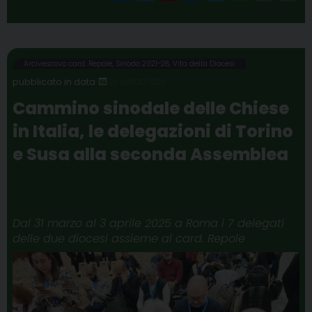
a
w
i
i
e
h
m
r
c
i
n
n
l
a
a
i
e
t
t
k
e
t
i
n
b
t
e
e
g
s
l
t
Arcivescovo card. Repole
,
Sinodo 2021-28
,
Vita della Diocesi
o
e
r
d
r
A
25 MARZO 2025
o
r
e
I
a
p
Cammino sinodale delle Chiese
k
s
n
m
p
in Italia, le delegazioni di Torino
t
e Susa alla seconda Assemblea
Dal 31 marzo al 3 aprile 2025 a Roma i 7 delegati
delle due diocesi assieme al card. Repole