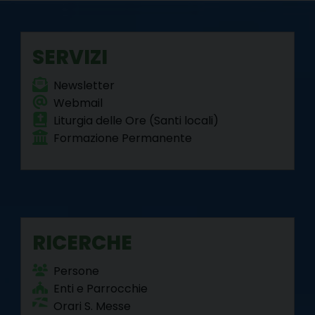
o
r
e
I
a
p
k
s
n
m
p
t
SERVIZI
Newsletter
Webmail
Liturgia delle Ore (Santi locali)
Formazione Permanente
RICERCHE
Persone
Enti e Parrocchie
Orari S. Messe