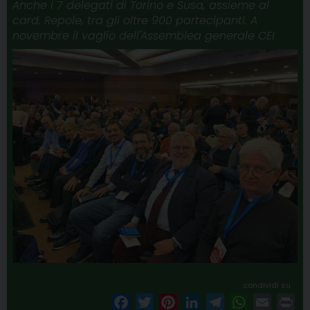
Anche i 7 delegati di Torino e Susa, assieme al
card. Repole, tra gli oltre 900 partecipanti. A
novembre il vaglio dell'Assemblea generale CEI
condividi su
F
T
P
L
T
W
E
P