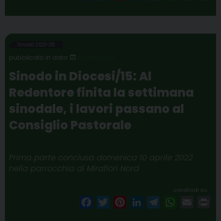
a
w
i
i
e
h
m
r
c
i
n
n
l
a
a
i
e
t
t
k
e
t
i
n
b
t
e
e
g
s
l
t
Sinodo 2021-28
o
e
r
d
r
A
13 APRILE 2022
o
r
e
I
a
p
Sinodo in Diocesi/15: Al
k
s
n
m
p
Redentore finita la settimana
t
sinodale, i lavori passano al
Consiglio Pastorale
Prima parte conclusa domenica 10 aprile 2022
nella parrocchia di Mirafiori Nord
condividi su
F
T
P
L
T
W
E
P
a
w
i
i
e
h
m
r