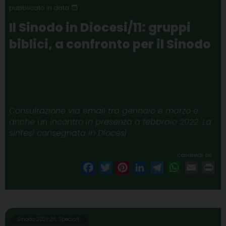
o
e
r
d
r
A
23 MARZO 2022
o
r
e
I
a
p
Il Sinodo in Diocesi/11: gruppi
k
s
n
m
p
biblici, a confronto per il Sinodo
t
Consultazione via email tra gennaio e marzo e
anche un incontro in presenza a febbraio 2022. La
sintesi consegnata in Diocesi
condividi su
F
T
P
L
T
W
E
P
a
w
i
i
e
h
m
r
c
i
n
n
l
a
a
i
e
t
t
k
e
t
i
n
b
t
e
e
g
s
l
t
Sinodo 2021-28
,
Speciali