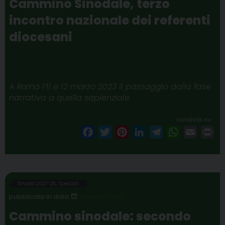
Cammino Sinodale, terzo
k
s
n
m
p
incontro nazionale dei referenti
t
diocesani
A Roma l’11 e 12 marzo 2023 il passaggio dalla fase
narrativa a quella sapienziale
condividi su
F
T
P
L
T
W
E
P
a
w
i
i
e
h
m
r
c
i
n
n
l
a
a
i
e
t
t
k
e
t
i
n
b
t
e
e
g
s
l
t
Sinodo 2021-28
,
Speciali
o
e
r
d
r
A
18 MAGGIO 2022
o
r
e
I
a
p
Cammino sinodale: secondo
k
s
n
m
p