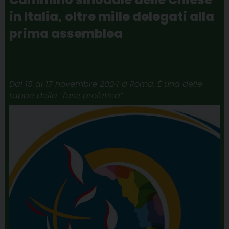
k
s
n
m
p
in Italia, oltre mille delegati alla
t
prima assemblea
Dal 15 al 17 novembre 2024 a Roma. È una delle
tappe della “fase profetica”