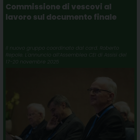
k
s
n
m
p
Commissione di vescovi al
t
lavoro sul documento finale
Il nuovo gruppo coordinato dal card. Roberto
Repole. L'annuncio all’Assemblea CEI di Assisi del
17-20 novembre 2025