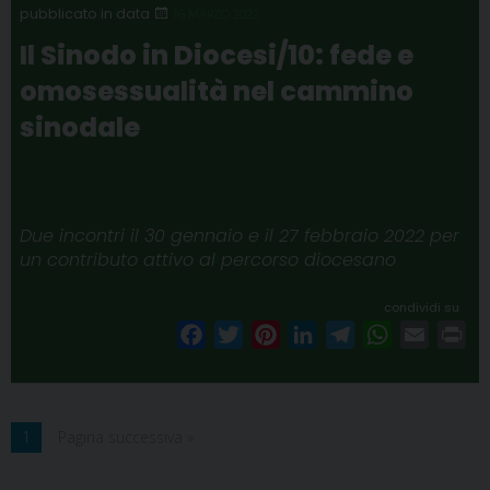
o
e
r
d
r
A
16 MARZO 2022
o
r
e
I
a
p
Il Sinodo in Diocesi/10: fede e
k
s
n
m
p
omosessualità nel cammino
t
sinodale
Due incontri il 30 gennaio e il 27 febbraio 2022 per
un contributo attivo al percorso diocesano
condividi su
F
T
P
L
T
W
E
P
a
w
i
i
e
h
m
r
c
i
n
n
l
a
a
i
e
t
t
k
e
t
i
n
1
Pagina successiva »
b
t
e
e
g
s
l
t
o
e
r
d
r
A