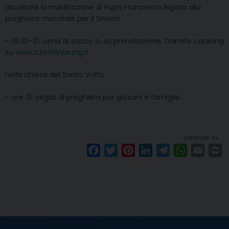
ascoltare la meditazione di Papa Francesco legata alla
preghiera mondiale per il Sinodo
– 19.30-21: cena al sacco o, su prenotazione, tramite catering
su
www.turinforyoung.it
nella chiesa del Santo Volto
– ore 21: veglia di preghiera per giovani e famiglie.
condividi su
F
T
P
L
T
W
E
P
a
w
i
i
e
h
m
r
c
i
n
n
l
a
a
i
e
t
t
k
e
t
i
n
b
t
e
e
g
s
l
t
o
e
r
d
r
A