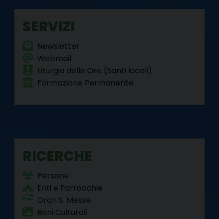
o
r
e
I
a
p
k
s
n
m
p
SERVIZI
t
Newsletter
Webmail
Liturgia delle Ore (Santi locali)
Formazione Permanente
RICERCHE
Persone
Enti e Parrocchie
Orari S. Messe
Beni Culturali