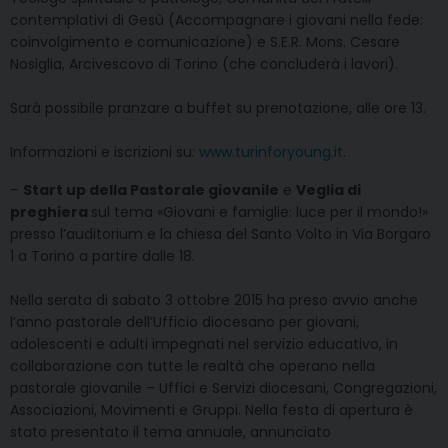
contemplativi di Gesù (Accompagnare i giovani nella fede:
coinvolgimento e comunicazione) e S.E.R. Mons. Cesare
Nosiglia, Arcivescovo di Torino (che concluderà i lavori).
Sarà possibile pranzare a buffet su prenotazione, alle ore 13.
Informazioni e iscrizioni su:
www.turinforyoung.it
.
–
Start up della Pastorale giovanile
e
Veglia di
preghiera
sul tema «Giovani e famiglie: luce per il mondo!»
presso l’auditorium e la chiesa del Santo Volto in Via Borgaro
1 a Torino a partire dalle 18.
Nella serata di sabato 3 ottobre 2015 ha preso avvio anche
l’anno pastorale dell’Ufficio diocesano per giovani,
adolescenti e adulti impegnati nel servizio educativo, in
collaborazione con tutte le realtà che operano nella
pastorale giovanile – Uffici e Servizi diocesani, Congregazioni,
Associazioni, Movimenti e Gruppi. Nella festa di apertura è
stato presentato il tema annuale, annunciato