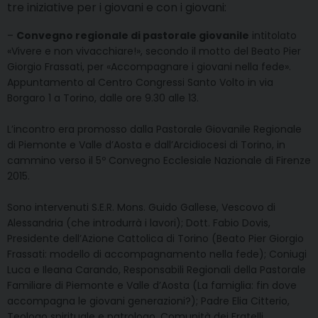
tre iniziative per i giovani e con i giovani:
–
Convegno regionale di pastorale giovanile
intitolato
«Vivere e non vivacchiare!», secondo il motto del Beato Pier
Giorgio Frassati, per «Accompagnare i giovani nella fede».
Appuntamento al Centro Congressi Santo Volto in via
Borgaro 1 a Torino, dalle ore 9.30 alle 13.
L’incontro era promosso dalla Pastorale Giovanile Regionale
di Piemonte e Valle d’Aosta e dall’Arcidiocesi di Torino, in
cammino verso il 5º Convegno Ecclesiale Nazionale di Firenze
2015.
Sono intervenuti S.E.R. Mons. Guido Gallese, Vescovo di
Alessandria (che introdurrà i lavori); Dott. Fabio Dovis,
Presidente dell’Azione Cattolica di Torino (Beato Pier Giorgio
Frassati: modello di accompagnamento nella fede); Coniugi
Luca e Ileana Carando, Responsabili Regionali della Pastorale
Familiare di Piemonte e Valle d’Aosta (La famiglia: fin dove
accompagna le giovani generazioni?); Padre Elia Citterio,
Teologo spirituale e patrologo, Comunità dei Fratelli