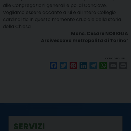
alle Congregazioni generali e poi al Conclave.
Vogliamo essere accanto a lui e allintero Collegio
cardinalizio in questo momento cruciale della storia
della Chiesa.
Mons. Cesare NOSIGLIA
Arcivescovo metropolita di Torino
“
condividi su
F
T
P
L
T
W
E
P
a
w
i
i
e
h
m
r
c
i
n
n
l
a
a
i
e
t
t
k
e
t
i
n
b
t
e
e
g
s
l
t
o
e
r
d
r
A
o
r
e
I
a
p
k
s
n
m
p
SERVIZI
t