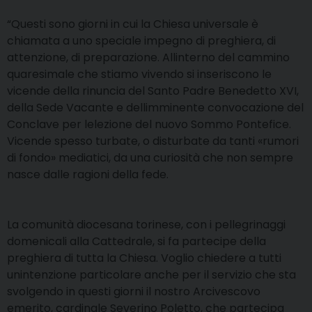
“Questi sono giorni in cui la Chiesa universale è
chiamata a uno speciale impegno di preghiera, di
attenzione, di preparazione. Allinterno del cammino
quaresimale che stiamo vivendo si inseriscono le
vicende della rinuncia del Santo Padre Benedetto XVI,
della Sede Vacante e dellimminente convocazione del
Conclave per lelezione del nuovo Sommo Pontefice.
Vicende spesso turbate, o disturbate da tanti «rumori
di fondo» mediatici, da una curiosità che non sempre
nasce dalle ragioni della fede.
La comunità diocesana torinese, con i pellegrinaggi
domenicali alla Cattedrale, si fa partecipe della
preghiera di tutta la Chiesa. Voglio chiedere a tutti
unintenzione particolare anche per il servizio che sta
svolgendo in questi giorni il nostro Arcivescovo
emerito, cardinale Severino Poletto, che partecipa