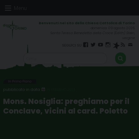
Skip
Menu
to
content
domenica 09 agosto 2026
Santa Teresa Benedetta della Croce (Edith) Stein,
vergine
Facebook
Twitter
YouTube
Instagram
Spreaker
RSS
New
FEED
In Primo Piano
19 FEBBRAIO 2013
Mons. Nosiglia: preghiamo per il
Conclave, vicini al card. Poletto