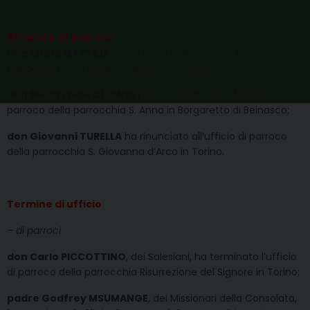
Rinunce di parroci
Don Mario MATTIUZ
ha rinunciato all’ufficio di parroco della
parrocchia S. Ambrogio Vescovo in Torino;
don Mieczysław OLOWSKI
ha rinunciato all’ufficio di
parroco della parrocchia S. Anna in Borgaretto di Beinasco;
don Giovanni TURELLA
ha rinunciato all’ufficio di parroco
della parrocchia S. Giovanna d’Arco in Torino.
Termine di ufficio
– di parroci
don Carlo PICCOTTINO
, dei Salesiani, ha terminato l’ufficio
di parroco della parrocchia Risurrezione del Signore in Torino;
padre Godfrey MSUMANGE
, dei Missionari della Consolata,