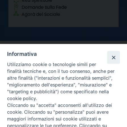
Vita Spirituale
Domande sulla Fede
Agorà del Sociale
Informativa
Utilizziamo cookie o tecnologie simili per
finalità tecniche e, con il tuo consenso, anche per
altre finalità ("interazioni e funzionalità semplici",
Arcidiocesi di Torino
"miglioramento dell'esperienza", "misurazione" e
Curia metropolitana
"targeting e pubblicità") come specificato nella
Via dell'Arcivescovado 12 - 10121 Torino
cookie policy.
Centralino tel. 011.51.56.300
Cliccando su "accetta" acconsenti all'utilizzo dei
cookie. Cliccando su "personalizza" puoi avere
Informativa privacy
Copyright 2000-2026 -
maggiori informazioni sui cookie utilizzati e
Facebook
Twitter
YouTube
Instagram
RSS
Newsletter
personalizzare le tue preferenze. Cliccando su