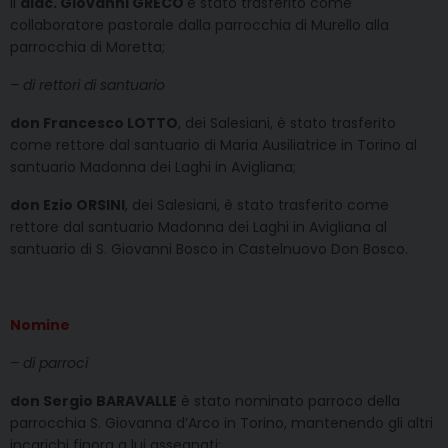
il
diac. Giovanni GRECO
è stato trasferito come
collaboratore pastorale dalla parrocchia di Murello alla
parrocchia di Moretta;
– di rettori di santuario
don Francesco LOTTO
, dei Salesiani, è stato trasferito
come rettore dal santuario di Maria Ausiliatrice in Torino al
santuario Madonna dei Laghi in Avigliana;
don Ezio ORSINI
, dei Salesiani, è stato trasferito come
rettore dal santuario Madonna dei Laghi in Avigliana al
santuario di S. Giovanni Bosco in Castelnuovo Don Bosco.
Nomine
– di parroci
don Sergio BARAVALLE
è stato nominato parroco della
parrocchia S. Giovanna d’Arco in Torino, mantenendo gli altri
incarichi finora a lui assegnati;