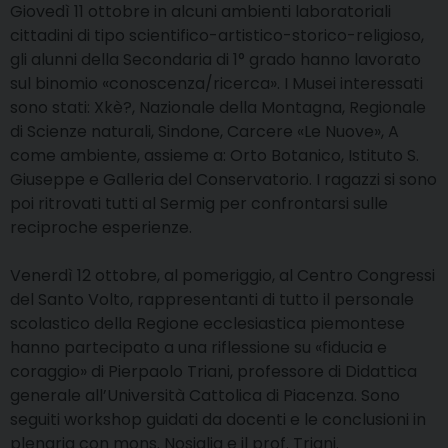
Giovedì 11 ottobre in alcuni ambienti laboratoriali
cittadini di tipo scientifico-artistico-storico-religioso,
gli alunni della Secondaria di 1° grado hanno lavorato
sul binomio «conoscenza/ricerca». I Musei interessati
sono stati: Xkè?, Nazionale della Montagna, Regionale
di Scienze naturali, Sindone, Carcere «Le Nuove», A
come ambiente, assieme a: Orto Botanico, Istituto S.
Giuseppe e Galleria del Conservatorio. I ragazzi si sono
poi ritrovati tutti al Sermig per confrontarsi sulle
reciproche esperienze.
Venerdì 12 ottobre, al pomeriggio, al Centro Congressi
del Santo Volto, rappresentanti di tutto il personale
scolastico della Regione ecclesiastica piemontese
hanno partecipato a una riflessione su «fiducia e
coraggio» di Pierpaolo Triani, professore di Didattica
generale all’Università Cattolica di Piacenza. Sono
seguiti workshop guidati da docenti e le conclusioni in
plenaria con mons. Nosiglia e il prof. Triani.