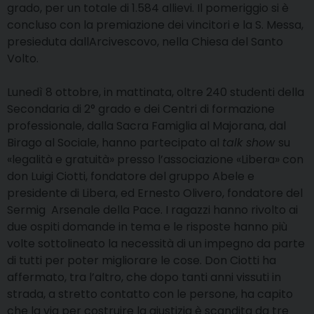
grado, per un totale di 1.584 allievi. Il pomeriggio si è
concluso con la premiazione dei vincitori e la S. Messa,
presieduta dallArcivescovo, nella Chiesa del Santo
Volto.
Lunedì 8 ottobre, in mattinata, oltre 240 studenti della
Secondaria di 2° grado e dei Centri di formazione
professionale, dalla Sacra Famiglia al Majorana, dal
Birago al Sociale, hanno partecipato al
talk show
su
«legalità e gratuità» presso l’associazione «Libera» con
don Luigi Ciotti, fondatore del gruppo Abele e
presidente di Libera, ed Ernesto Olivero, fondatore del
Sermig  Arsenale della Pace. I ragazzi hanno rivolto ai
due ospiti domande in tema e le risposte hanno più
volte sottolineato la necessità di un impegno da parte
di tutti per poter migliorare le cose. Don Ciotti ha
affermato, tra l’altro, che dopo tanti anni vissuti in
strada, a stretto contatto con le persone, ha capito
che la via per costruire la giustizia è scandita da tre