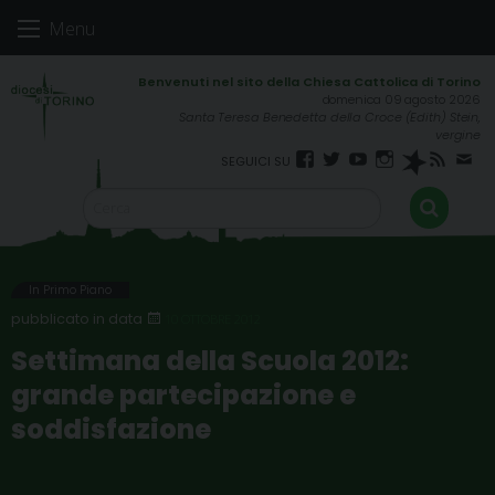
Skip
Menu
to
content
domenica 09 agosto 2026
Santa Teresa Benedetta della Croce (Edith) Stein,
vergine
Facebook
Twitter
YouTube
Instagram
Spreaker
RSS
New
FEED
In Primo Piano
10 OTTOBRE 2012
Settimana della Scuola 2012:
grande partecipazione e
soddisfazione