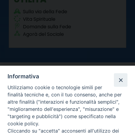
Sulla via della Fede
Vita Spirituale
Domande sulla Fede
Agorà del Sociale
Informativa
Utilizziamo cookie o tecnologie simili per
finalità tecniche e, con il tuo consenso, anche per
altre finalità ("interazioni e funzionalità semplici",
Arcidiocesi di Torino
"miglioramento dell'esperienza", "misurazione" e
Curia metropolitana
"targeting e pubblicità") come specificato nella
Via dell'Arcivescovado 12 - 10121 Torino
cookie policy.
Centralino tel. 011.51.56.300
Cliccando su "accetta" acconsenti all'utilizzo dei