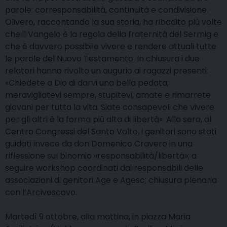
parole: corresponsabilità, continuità e condivisione.
Olivero, raccontando la sua storia, ha ribadito più volte
che il Vangelo è la regola della fraternità del Sermig e
che è davvero possibile vivere e rendere attuali tutte
le parole del Nuovo Testamento. In chiusura i due
relatori hanno rivolto un augurio ai ragazzi presenti:
«Chiedete a Dio di darvi una bella pedata;
meravigliatevi sempre, stupitevi, amate e rimarrete
giovani per tutta la vita. Siate consapevoli che vivere
per gli altri è la forma più alta di libertà». Alla sera, al
Centro Congressi del Santo Volto, i genitori sono stati
guidati invece da don Domenico Cravero in una
riflessione sul binomio «responsabilità/libertà»; a
seguire workshop coordinati dai responsabili delle
associazioni di genitori Age e Agesc; chiusura plenaria
con l’Arcivescovo.
Martedì 9 ottobre, alla mattina, in piazza Maria