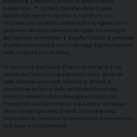
Ausiliatrice (Valdocco, presso la Basilica Maria
Ausiliatrice – 1° cortile), i bambini della Scuola
dellInfanzia hanno trascorso la mattinata con
l’Arcivescovo; al centro dell’incontro la «gioia» con il
girotondo dei colori, animato da Egidio Carlomagno
dell’agenzia «Animando». E’ seguito il lancio di centinaia
di palloncini variopinti con i messaggi di gioia preparati
nelle classi dai piccoli allievi.
La mattina di mercoledì 10 ottobre nell’atrio e nel
cortile del Centro Congressi Santo Volto, gli alunni
della Primaria sono stati coinvolti in attività di
animazione sul tema della «solidarietà/amicizia».
Hanno preparato striscioni lunghi e colorati con
l’assistenza del Dipartimento Educazione del Museo
dArte contemporanea di Rivoli; al termine della
mattinata l’Arcivescovo ha ammirato e commentato i
loro lavori e li ha benedetti.