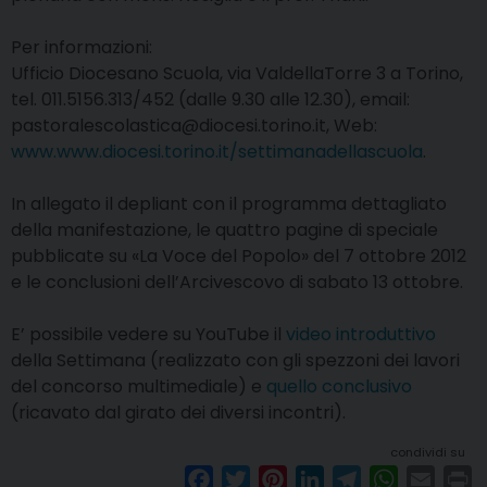
Per informazioni:
Ufficio Diocesano Scuola, via ValdellaTorre 3 a Torino,
tel. 011.5156.313/452 (dalle 9.30 alle 12.30), email:
pastoralescolastica@diocesi.torino.it, Web:
www.www.diocesi.torino.it/settimanadellascuola
.
In allegato il depliant con il programma dettagliato
della manifestazione, le quattro pagine di speciale
pubblicate su «La Voce del Popolo» del 7 ottobre 2012
e le conclusioni dell’Arcivescovo di sabato 13 ottobre.
E’ possibile vedere su YouTube il
video introduttivo
della Settimana (realizzato con gli spezzoni dei lavori
del concorso multimediale) e
quello conclusivo
(ricavato dal girato dei diversi incontri).
condividi su
F
T
P
L
T
W
E
P