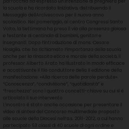
parrocchia ha espresso un’intenzione di preghiera per
la scuola e ha ricordato liniziativa, distribuendo il
Messaggio dellArcivescovo per il nuovo anno
scolastico. Nel pomeriggio, al centro Congressi Santo
Volto, la Settimana ha preso il via alla presenza gioiosa
e festante di centinaia di bambini, genitori e
insegnanti. Dopo l’introduzione di mons. Cesare
Nosiglia, che ha richiamato l’importanza della scuola
anche per la rinascita etica e morale della società, il
professor Alberto Arato ha illustrato in modo efficace
e accattivante il filo conduttore della II edizione della
manifestazione: «Alla ricerca delle parole perdute».
“Conoscenza”, “condivisione”, “quotidianità” e
“freschezza” sono i quattro concetti-chiave su cui si è
articolato il suo intervento.
L’incontro è stato anche occasione per presentare il
video di sintesi del Concorso multimediale proposto
alle scuole della Diocesi nell’a.s. 2011-2012, a cui hanno
partecipato 53 classi di 40 scuole di ogni ordine e