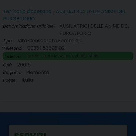
Territorio diocesano
»
AUSILIATRICI DELLE ANIME DEL
PURGATORIO
AUSILIATRICI DELLE ANIME DEL
Denominazione ufficiale:
PURGATORIO
Vita Consacrata Femminile
Tipo:
0033 1 53696102
Telefono:
Rue St. J.B. de la Salle 18, 20015, PARIS
Indirizzo:
20015
CAP:
Piemonte
Regione:
Italia
Paese: