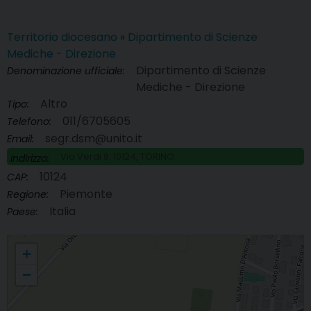
Territorio diocesano
»
Dipartimento di Scienze
Mediche - Direzione
Dipartimento di Scienze
Denominazione ufficiale:
Mediche - Direzione
Altro
Tipo:
011/6705605
Telefono:
segr.dsm@unito.it
Email:
Via Verdi 8, 10124, TORINO
Indirizzo:
10124
CAP:
Piemonte
Regione:
Italia
Paese:
Dipartimento di Scienze Mediche - Direzione
+
−