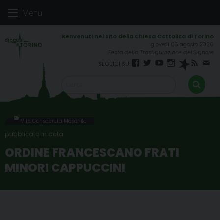
Skip
Menu
to
content
giovedì 06 agosto 2026
Festa della Trasfigurazione del Signore
Facebook
Twitter
YouTube
Instagram
Spreaker
RSS
New
FEED
Vita Consacrata Maschile
ORDINE FRANCESCANO FRATI
MINORI CAPPUCCINI