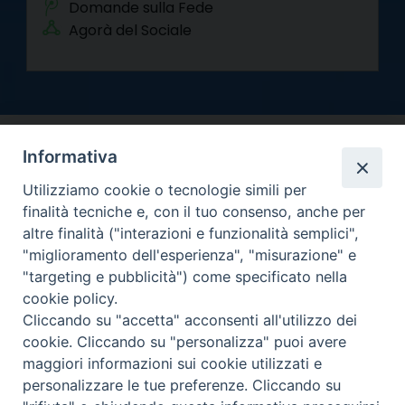
Domande sulla Fede
Agorà del Sociale
Informativa
Utilizziamo cookie o tecnologie simili per
finalità tecniche e, con il tuo consenso, anche per
altre finalità ("interazioni e funzionalità semplici",
Arcidiocesi di Torino
"miglioramento dell'esperienza", "misurazione" e
Curia metropolitana
"targeting e pubblicità") come specificato nella
Via dell'Arcivescovado 12 - 10121 Torino
cookie policy.
Centralino tel. 011.51.56.300
Cliccando su "accetta" acconsenti all'utilizzo dei
cookie. Cliccando su "personalizza" puoi avere
Informativa privacy
Copyright 2000-2026 -
maggiori informazioni sui cookie utilizzati e
Facebook
Twitter
YouTube
Instagram
RSS
Newsletter
personalizzare le tue preferenze. Cliccando su
FEED