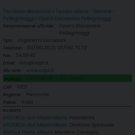
Territorio diocesano
»
Tempo Libero - Settore -
Pellegrinaggi
»
Opera Diocesana Pellegrinaggi
Opera Diocesana
Denominazione ufficiale:
Pellegrinaggi
Organismi Diocesani
Tipo:
011/561.35.01; 011/561.70.73
Telefono:
54.89.90
Fax:
info@odpt.it
Email:
www.odpt.it
Sito web:
C.so Matteotti, 11, 10121, TORINO
Indirizzo:
10121
CAP:
Piemonte
Regione:
Italia
Paese:
Incarichi
ARZAROLI don Massimiliano
: Presidente
ARZAROLI don Massimiliano
: Direttore Spirituale
RIVELLA mons. Mauro
: Membro Consiglio