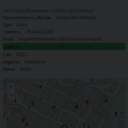
Territorio diocesano
»
Ufficio del Sindaco
Ufficio del Sindaco
Denominazione ufficiale:
Altro
Tipo:
011/4423000
Telefono:
segreteria.sindaco@comune.torino.it
Email:
P.zza Palazzo di Città 1, 10122, TORINO
Indirizzo:
10122
CAP:
Piemonte
Regione:
Italia
Paese:
Ufficio del Sindaco
+
−