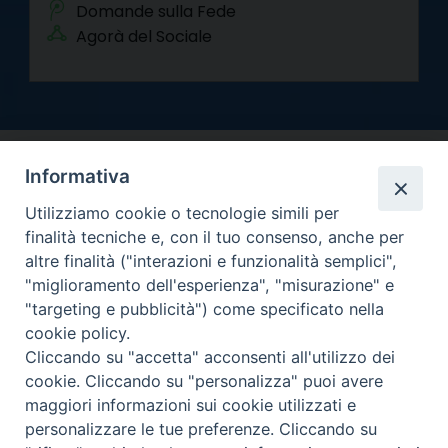
Domande sulla Fede
Agorà del Sociale
Informativa
Utilizziamo cookie o tecnologie simili per
finalità tecniche e, con il tuo consenso, anche per
altre finalità ("interazioni e funzionalità semplici",
Arcidiocesi di Torino
"miglioramento dell'esperienza", "misurazione" e
Curia metropolitana
"targeting e pubblicità") come specificato nella
Via dell'Arcivescovado 12 - 10121 Torino
cookie policy.
Centralino tel. 011.51.56.300
Cliccando su "accetta" acconsenti all'utilizzo dei
Informativa privacy
cookie. Cliccando su "personalizza" puoi avere
Copyright 2000-2026 -
maggiori informazioni sui cookie utilizzati e
Facebook
Twitter
YouTube
Instagram
RSS
Newsletter
personalizzare le tue preferenze. Cliccando su
FEED