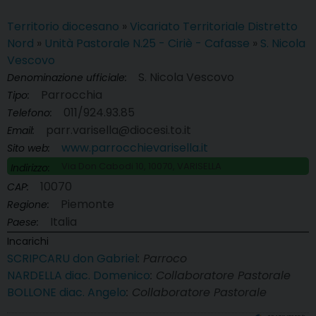
Territorio diocesano
»
Vicariato Territoriale Distretto
Nord
»
Unità Pastorale N.25 - Ciriè - Cafasse
»
S. Nicola
Vescovo
S. Nicola Vescovo
Denominazione ufficiale:
Parrocchia
Tipo:
011/924.93.85
Telefono:
parr.varisella@diocesi.to.it
Email:
www.parrocchievarisella.it
Sito web:
Via Don Cabodi 10, 10070, VARISELLA
Indirizzo:
10070
CAP:
Piemonte
Regione:
Italia
Paese:
Incarichi
SCRIPCARU don Gabriel
: Parroco
NARDELLA diac. Domenico
: Collaboratore Pastorale
BOLLONE diac. Angelo
: Collaboratore Pastorale