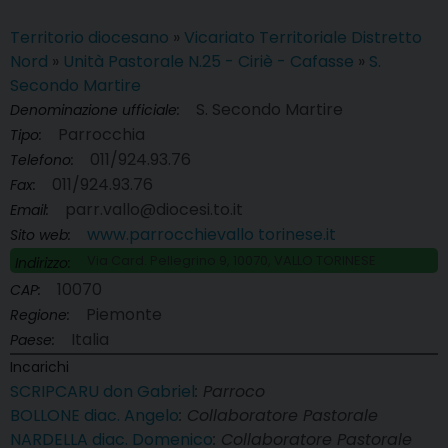
Territorio diocesano
»
Vicariato Territoriale Distretto
Nord
»
Unità Pastorale N.25 - Ciriè - Cafasse
»
S.
Secondo Martire
S. Secondo Martire
Denominazione ufficiale:
Parrocchia
Tipo:
011/924.93.76
Telefono:
011/924.93.76
Fax:
parr.vallo@diocesi.to.it
Email:
www.parrocchievallo torinese.it
Sito web:
Via Card. Pellegrino 9, 10070, VALLO TORINESE
Indirizzo:
10070
CAP:
Piemonte
Regione:
Italia
Paese:
Incarichi
SCRIPCARU don Gabriel
: Parroco
BOLLONE diac. Angelo
: Collaboratore Pastorale
NARDELLA diac. Domenico
: Collaboratore Pastorale