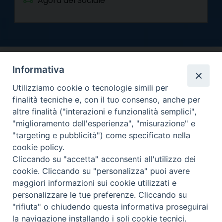
Agorà del Sociale
Informativa
Utilizziamo cookie o tecnologie simili per
finalità tecniche e, con il tuo consenso, anche per
altre finalità ("interazioni e funzionalità semplici",
Arcidiocesi di Torino
"miglioramento dell'esperienza", "misurazione" e
Curia metropolitana
"targeting e pubblicità") come specificato nella
Via dell'Arcivescovado 12 - 10121 Torino
cookie policy.
Centralino tel. 011.51.56.300
Cliccando su "accetta" acconsenti all'utilizzo dei
cookie. Cliccando su "personalizza" puoi avere
Informativa privacy
Copyright 2000-2026 -
maggiori informazioni sui cookie utilizzati e
Facebook
Twitter
YouTube
Instagram
RSS
Newsletter
personalizzare le tue preferenze. Cliccando su
FEED
"rifiuta" o chiudendo questa informativa proseguirai
la navigazione installando i soli cookie tecnici.