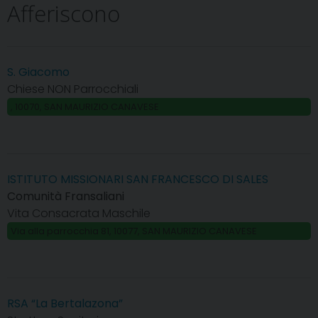
Afferiscono
S. Giacomo
Chiese NON Parrocchiali
, 10070, SAN MAURIZIO CANAVESE
ISTITUTO MISSIONARI SAN FRANCESCO DI SALES
Comunità Fransaliani
Vita Consacrata Maschile
Via alla parrocchia 81, 10077, SAN MAURIZIO CANAVESE
RSA “La Bertalazona”