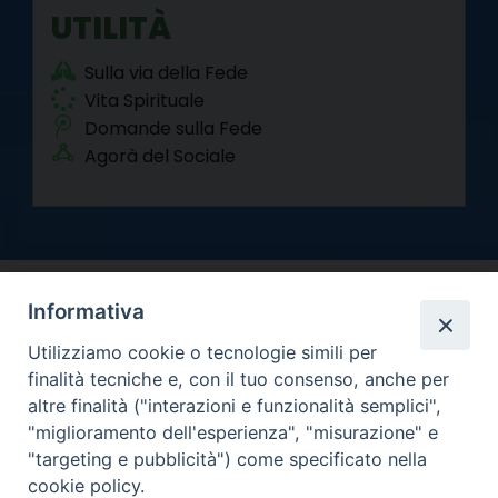
UTILITÀ
Sulla via della Fede
Vita Spirituale
Domande sulla Fede
Agorà del Sociale
Informativa
Utilizziamo cookie o tecnologie simili per
finalità tecniche e, con il tuo consenso, anche per
altre finalità ("interazioni e funzionalità semplici",
Arcidiocesi di Torino
"miglioramento dell'esperienza", "misurazione" e
Curia metropolitana
"targeting e pubblicità") come specificato nella
Via dell'Arcivescovado 12 - 10121 Torino
cookie policy.