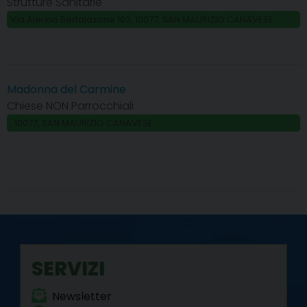
Strutture Sanitarie
Via Alerino Bertalazone 103, 10077, SAN MAURIZIO CANAVESE
Madonna del Carmine
Chiese NON Parrocchiali
, 10077, SAN MAURIZIO CANAVESE
SERVIZI
Newsletter