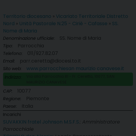
Territorio diocesano
»
Vicariato Territoriale Distretto
Nord
»
Unità Pastorale N.25 - Ciriè - Cafasse
»
SS.
Nome di Maria
SS. Nome di Maria
Denominazione ufficiale:
Parrocchia
Tipo:
011/927.82.07
Telefono:
parr.ceretta@diocesi.to.it
Email:
www.parrocchiesan maurizio canavese.it
Sito web:
Via alla Parrocchia 81 - Fr. Ceretta, 10077, SAN
Indirizzo:
MAURIZIO CANAVESE
10077
CAP:
Piemonte
Regione:
Italia
Paese:
Incarichi
SUVAKKIN fratel Johnson M.S.F.S.
: Amministratore
Parrocchiale