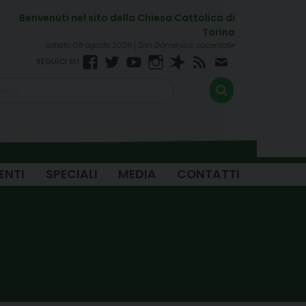
sabato 08 agosto 2026
San Domenico, sacerdote
Facebook
Twitter
YouTube
Instagram
Spreaker
RSS
Newsletter
FEED
ENTI
SPECIALI
MEDIA
CONTATTI