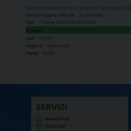
Territorio diocesano
»
Vicariato Territoriale D
S. Lorenzo
Denominazione ufficiale:
Chiese NON Parrocchiali
Tipo:
Fr. Voragno, 10070, CERES
Indirizzo:
10070
CAP:
Piemonte
Regione:
Italia
Paese:
SERVIZI
Newsletter
Webmail