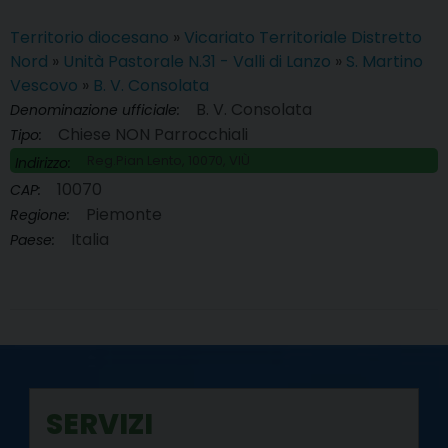
Territorio diocesano
»
Vicariato Territoriale Distretto
Nord
»
Unità Pastorale N.31 - Valli di Lanzo
»
S. Martino
Vescovo
»
B. V. Consolata
B. V. Consolata
Denominazione ufficiale:
Chiese NON Parrocchiali
Tipo:
Reg.Pian Lento, 10070, VIÙ
Indirizzo:
10070
CAP:
Piemonte
Regione:
Italia
Paese:
SERVIZI