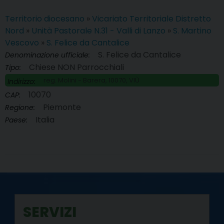
Territorio diocesano
»
Vicariato Territoriale Distretto
Nord
»
Unità Pastorale N.31 - Valli di Lanzo
»
S. Martino
Vescovo
»
S. Felice da Cantalice
S. Felice da Cantalice
Denominazione ufficiale:
Chiese NON Parrocchiali
Tipo:
reg. Molini - Barera, 10070, VIÙ
Indirizzo:
10070
CAP:
Piemonte
Regione:
Italia
Paese:
SERVIZI