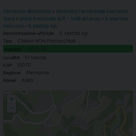
Territorio diocesano
»
Vicariato Territoriale Distretto
Nord
»
Unità Pastorale N.31 - Valli di Lanzo
»
S. Martino
Vescovo
»
S. Mattia Ap.
S. Mattia Ap.
Denominazione ufficiale:
Chiese NON Parrocchiali
Tipo:
, 10070, VIÙ
Indirizzo:
Fr.Vernai
Località:
10070
CAP:
Piemonte
Regione:
Italia
Paese:
S. Mattia Ap.
+
−