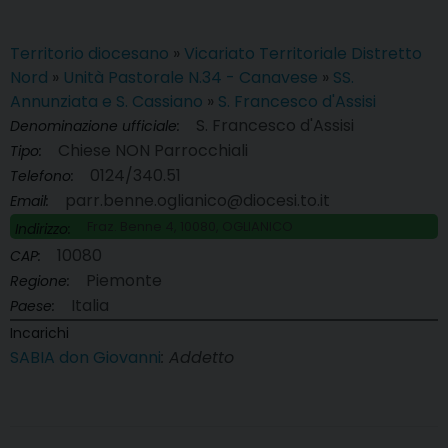
Territorio diocesano
»
Vicariato Territoriale Distretto
Nord
»
Unità Pastorale N.34 - Canavese
»
SS.
Annunziata e S. Cassiano
»
S. Francesco d'Assisi
S. Francesco d'Assisi
Denominazione ufficiale:
Chiese NON Parrocchiali
Tipo:
0124/340.51
Telefono:
parr.benne.oglianico@diocesi.to.it
Email:
Fraz. Benne 4, 10080, OGLIANICO
Indirizzo:
10080
CAP:
Piemonte
Regione:
Italia
Paese:
Incarichi
SABIA don Giovanni
: Addetto