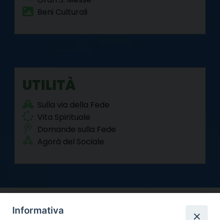
Beni Culturali
UTILITÀ
Sulla via della Fede
Vita Spirituale
Domande sulla Fede
Agorà del Sociale
Informativa