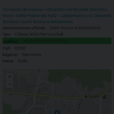
Territorio diocesano
»
Vicariato Territoriale Distretto
Nord
»
Unità Pastorale N.60 - Castelnuovo
»
S. Giovanni
Battista
»
Santi Rocco e Sebastiano
Santi Rocco e Sebastiano
Denominazione ufficiale:
Chiese NON Parrocchiali
Tipo:
, 10020, MORIONDO TORINESE
Indirizzo:
10020
CAP:
Piemonte
Regione:
Italia
Paese:
Santi Rocco e Sebastiano
+
−