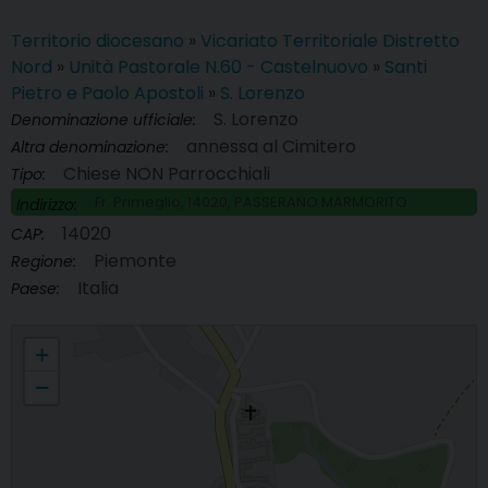
Territorio diocesano
»
Vicariato Territoriale Distretto
Nord
»
Unità Pastorale N.60 - Castelnuovo
»
Santi
Pietro e Paolo Apostoli
»
S. Lorenzo
S. Lorenzo
Denominazione ufficiale:
annessa al Cimitero
Altra denominazione:
Chiese NON Parrocchiali
Tipo:
Fr. Primeglio, 14020, PASSERANO MARMORITO
Indirizzo:
14020
CAP:
Piemonte
Regione:
Italia
Paese:
S. Lorenzo
+
−