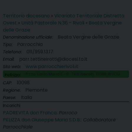
Territorio diocesano
»
Vicariato Territoriale Distretto
Ovest
»
Unità Pastorale N.36 - Rivoli
»
Beata Vergine
delle Grazie
Beata Vergine delle Grazie
Denominazione ufficiale:
Parrocchia
Tipo:
011/959.13.17
Telefono:
parr.tettineirotti@diocesi.to.it
Email:
www.parrocchierivoli.it
Sito web:
P.zza Santa Maria 5 - Fr. Tetti Neirotti, 10098, RIVOLI
Indirizzo:
10098
CAP:
Piemonte
Regione:
Italia
Paese:
Incarichi
PADREVITA don Franco
: Parroco
PELIZZA don Giuseppe Maria S.D.B.
: Collaboratore
Parrocchiale