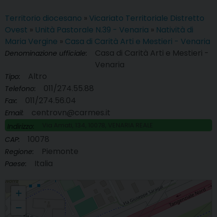
Territorio diocesano
»
Vicariato Territoriale Distretto
Ovest
»
Unità Pastorale N.39 - Venaria
»
Natività di
Maria Vergine
»
Casa di Carità Arti e Mestieri - Venaria
Casa di Carità Arti e Mestieri -
Denominazione ufficiale:
Venaria
Altro
Tipo:
011/274.55.88
Telefono:
011/274.56.04
Fax:
centrovn@carmes.it
Email:
Via Amati, 134, 10078, VENARIA REALE
Indirizzo:
10078
CAP:
Piemonte
Regione:
Italia
Paese:
Casa di Carità Arti e Mestieri - Venaria
+
−