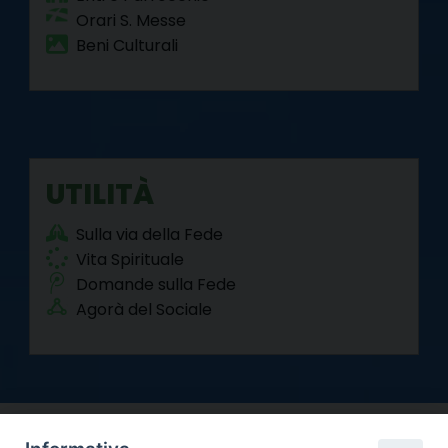
Orari S. Messe
Beni Culturali
UTILITÀ
Sulla via della Fede
Vita Spirituale
Domande sulla Fede
Agorà del Sociale