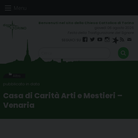
Skip
Menu
to
content
giovedì 06 agosto 2026
Festa della Trasfigurazione del Signore
Facebook
Twitter
YouTube
Instagram
Spreaker
RSS
New
FEED
Altro
Casa di Carità Arti e Mestieri –
Venaria